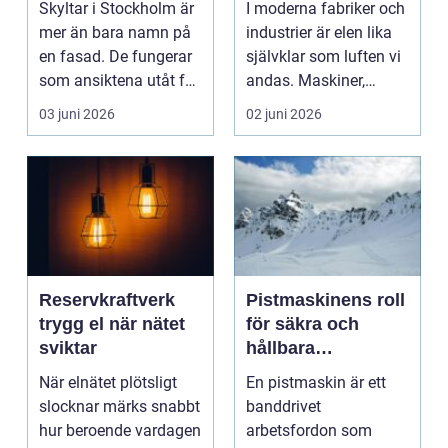
Skyltar i Stockholm är
I moderna fabriker och
håller över tid
mer än bara namn på
industrier är elen lika
en fasad. De fungerar
självklar som luften vi
som ansiktena utåt för
andas. Maskiner,
företag, but...
robotar, bel...
03 juni 2026
02 juni 2026
Reservkraftverk
Pistmaskinens roll
trygg el när nätet
för säkra och
sviktar
hållbara
vinteranläggningar
När elnätet plötsligt
En pistmaskin är ett
slocknar märks snabbt
banddrivet
hur beroende vardagen
arbetsfordon som