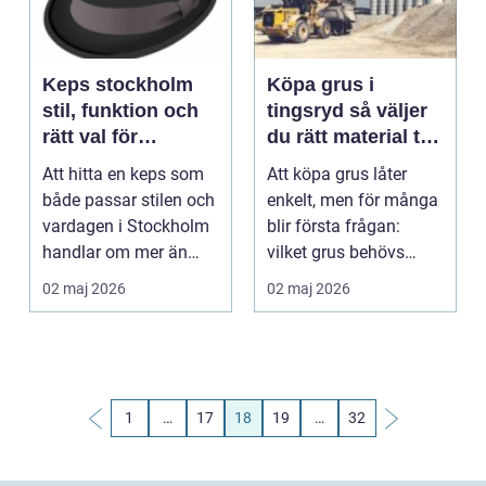
Keps stockholm
Köpa grus i
stil, funktion och
tingsryd så väljer
rätt val för
du rätt material till
stadslivet
ditt projekt
Att hitta en keps som
Att köpa grus låter
både passar stilen och
enkelt, men för många
vardagen i Stockholm
blir första frågan:
handlar om mer än
vilket grus behövs
bara rätt färg. ...
egentligen? I Tings...
02 maj 2026
02 maj 2026
1
…
17
18
19
…
32