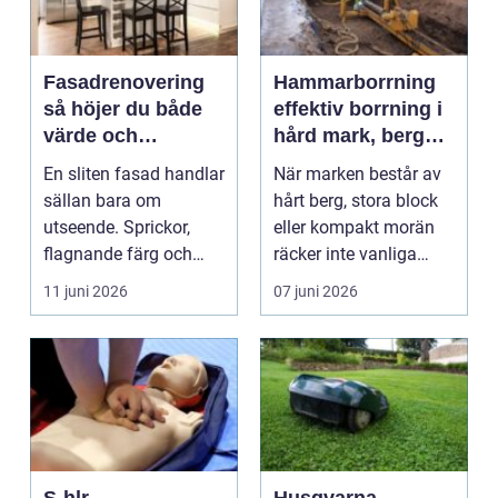
Fasadrenovering
Hammarborrning
så höjer du både
effektiv borrning i
värde och
hård mark, berg
livslängd på
och morän
En sliten fasad handlar
När marken består av
fastigheten
sällan bara om
hårt berg, stora block
utseende. Sprickor,
eller kompakt morän
flagnande färg och
räcker inte vanliga
fuktfläckar signalerar...
schakt- och borr...
11 juni 2026
07 juni 2026