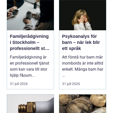
Familjerådgivning
Psykoanalys för
i Stockholm –
barn – när lek blir
professionellt stöd
ett språk
för hela familjen
Familjerådgivning är
Att förstå hur barn mår
en professionell tjänst
inombords är inte alltid
som kan vara till stor
enkelt. Många barn har
hjälp f&oum...
...
31 juli 2026
31 juli 2026