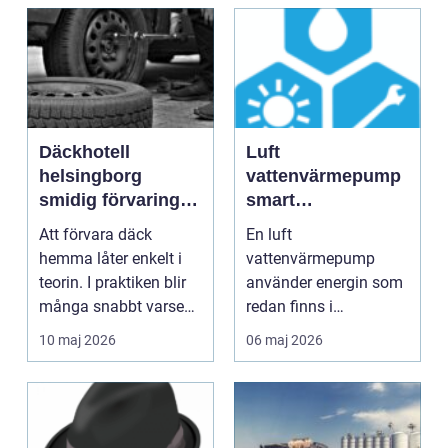
Däckhotell
Luft
helsingborg
vattenvärmepump
smidig förvaring
smart
för säkrare
uppvärmning för
Att förvara däck
En luft
bilkörning året
svenska hem
hemma låter enkelt i
vattenvärmepump
runt
teorin. I praktiken blir
använder energin som
många snabbt varse
redan finns i
hur mycket plats f...
utomhusluften för att
10 maj 2026
06 maj 2026
värma både hus och ...