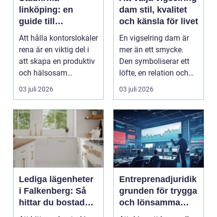
linköping: en
dam stil, kvalitet
guide till
och känsla för livet
professionell
Att hålla kontorslokaler
En vigselring dam är
städning
rena är en viktig del i
mer än ett smycke.
att skapa en produktiv
Den symboliserar ett
och hälsosam
löfte, en relation och
arbetsmiljö. En...
en gemensam fram...
03 juli 2026
03 juli 2026
Lediga lägenheter
Entreprenadjuridik
i Falkenberg: Så
grunden för trygga
hittar du bostaden
och lönsamma
för dig
byggprojekt