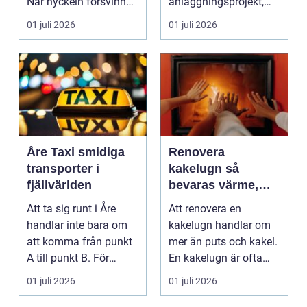
När nyckeln försvinner,
anläggningsprojekt,
dörren kärva...
från nya villagrunder
01 juli 2026
01 juli 2026
oc...
Åre Taxi smidiga
Renovera
transporter i
kakelugn så
fjällvärlden
bevaras värme,
trygghet och
Att ta sig runt i Åre
Att renovera en
historia
handlar inte bara om
kakelugn handlar om
att komma från punkt
mer än puts och kakel.
A till punkt B. För
En kakelugn är ofta
många handlar re...
hemmets hjärta, en
01 juli 2026
01 juli 2026
kä...