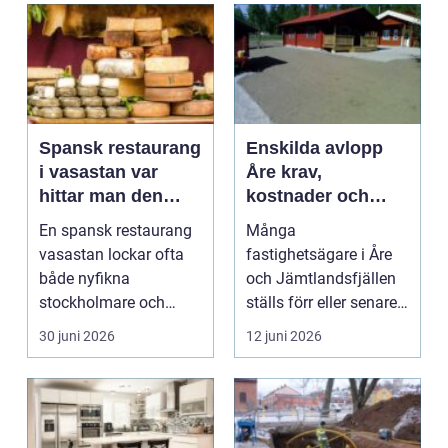
Spansk restaurang
Enskilda avlopp
i vasastan var
Åre krav,
hittar man den
kostnader och
riktiga
smarta val för din
En spansk restaurang
Många
medelhavskänslan
fastighet
vasastan lockar ofta
fastighetsägare i Åre
?
både nyfikna
och Jämtlandsfjällen
stockholmare och
ställs förr eller senare
Spanien-saknade
inför frågan om enskilt
30 juni 2026
12 juni 2026
resenärer. M...
av...