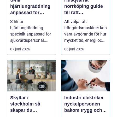
S-hlr
Husqvarna
hjärtlungräddning
norrköping guide
anpassad för
till rätt
sjukvården
trädgårdsmaskin
S-hlr är
Att välja rätt
för varje säsong
hjärtlungräddning
trädgårdsmaskiner kan
speciellt anpassad för
vara avgörande för hur
sjukvårdspersonal.
mycket tid, energi och
Utbildningen bygger på
pengar en villaäg...
07 juni 2026
06 juni 2026
samma gr...
Skyltar i
Industri elektriker
stockholm så
nyckelpersonen
skapar du
bakom trygg och
synlighet som
effektiv produktion