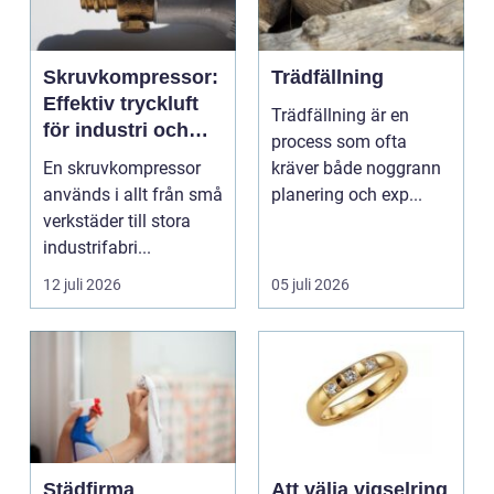
Skruvkompressor:
Trädfällning
Effektiv tryckluft
Trädfällning är en
för industri och
process som ofta
verkstad
En skruvkompressor
kräver både noggrann
används i allt från små
planering och exp...
verkstäder till stora
industrifabri...
12 juli 2026
05 juli 2026
Städfirma
Att välja vigselring