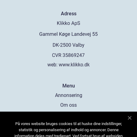
Adress
web:
www.klikko.dk
Menu
Annonsering
Om oss
Cookies
På vores website bruges cookies til at huske dine indstillinger,
Kontakta oss
statistik og personalisering af indhold og annoncer. Denne
Sitemap
information deles med tredjepart. Ved fortsat brug af websiden