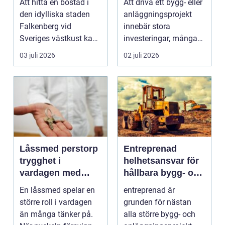
Att hitta en bostad i
Att driva ett bygg- eller
den idylliska staden
anläggningsprojekt
Falkenberg vid
innebär stora
Sveriges västkust kan
investeringar, många
vara både...
aktörer och ofta tuf...
03 juli 2026
02 juli 2026
Låssmed perstorp
Entreprenad
trygghet i
helhetsansvar för
vardagen med
hållbara bygg- och
moderna lås och
markprojekt
En låssmed spelar en
entreprenad är
säkerhet
större roll i vardagen
grunden för nästan
än många tänker på.
alla större bygg- och