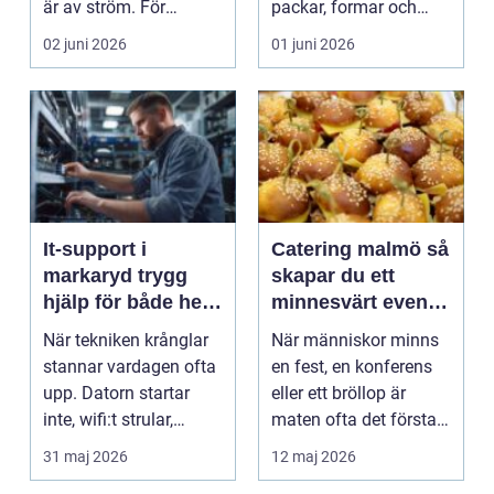
är av ström. För
packar, formar och
många räcker det ...
jämnar snö i skid...
02 juni 2026
01 juni 2026
It-support i
Catering malmö så
markaryd trygg
skapar du ett
hjälp för både hem
minnesvärt event
och företag
med god mat
När tekniken krånglar
När människor minns
stannar vardagen ofta
en fest, en konferens
upp. Datorn startar
eller ett bröllop är
inte, wifi:t strular,
maten ofta det första
programmen upp...
som kommer upp....
31 maj 2026
12 maj 2026