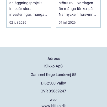
säkerhet
anläggningsprojekt
större roll i vardagen
innebär stora
än många tänker på.
investeringar, många
När nyckeln försvinner,
aktörer och ofta tuf...
dörren kärva...
02 juli 2026
01 juli 2026
Adress
web:
www.klikko.dk