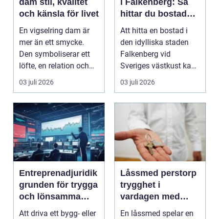
dam stil, kvalitet
i Falkenberg: Så
och känsla för livet
hittar du bostaden
för dig
En vigselring dam är
Att hitta en bostad i
mer än ett smycke.
den idylliska staden
Den symboliserar ett
Falkenberg vid
löfte, en relation och
Sveriges västkust kan
en gemensam fram...
vara både...
03 juli 2026
03 juli 2026
Entreprenadjuridik
Låssmed perstorp
grunden för trygga
trygghet i
och lönsamma
vardagen med
byggprojekt
moderna lås och
Att driva ett bygg- eller
En låssmed spelar en