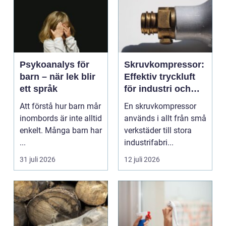
Psykoanalys för
Skruvkompressor:
barn – när lek blir
Effektiv tryckluft
ett språk
för industri och
verkstad
Att förstå hur barn mår
En skruvkompressor
inombords är inte alltid
används i allt från små
enkelt. Många barn har
verkstäder till stora
...
industrifabri...
31 juli 2026
12 juli 2026