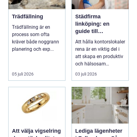
Trädfällning
Städfirma
linköping: en
Trädfällning är en
guide till
process som ofta
professionell
kräver både noggrann
Att hålla kontorslokaler
städning
planering och exp...
rena är en viktig del i
att skapa en produktiv
och hälsosam
arbetsmiljö. En...
05 juli 2026
03 juli 2026
Att välja vigselring
Lediga lägenheter