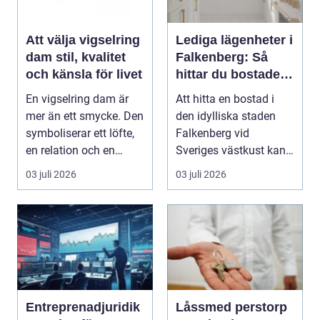
Att välja vigselring
Lediga lägenheter i
dam stil, kvalitet
Falkenberg: Så
och känsla för livet
hittar du bostaden
för dig
En vigselring dam är
Att hitta en bostad i
mer än ett smycke. Den
den idylliska staden
symboliserar ett löfte,
Falkenberg vid
en relation och en
Sveriges västkust kan
gemensam fram...
vara både...
03 juli 2026
03 juli 2026
Entreprenadjuridik
Låssmed perstorp