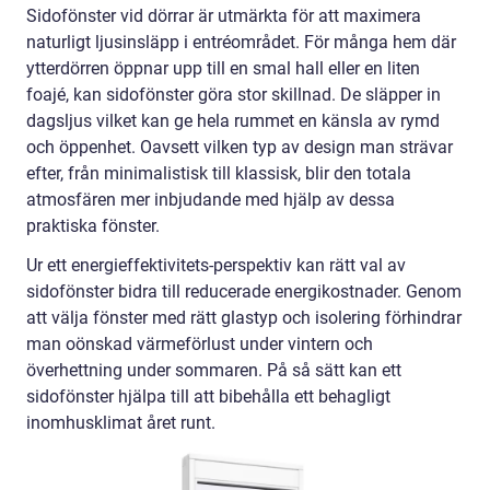
Sidofönster vid dörrar är utmärkta för att maximera
naturligt ljusinsläpp i entréområdet. För många hem där
ytterdörren öppnar upp till en smal hall eller en liten
foajé, kan sidofönster göra stor skillnad. De släpper in
dagsljus vilket kan ge hela rummet en känsla av rymd
och öppenhet. Oavsett vilken typ av design man strävar
efter, från minimalistisk till klassisk, blir den totala
atmosfären mer inbjudande med hjälp av dessa
praktiska fönster.
Ur ett energieffektivitets-perspektiv kan rätt val av
sidofönster bidra till reducerade energikostnader. Genom
att välja fönster med rätt glastyp och isolering förhindrar
man oönskad värmeförlust under vintern och
överhettning under sommaren. På så sätt kan ett
sidofönster hjälpa till att bibehålla ett behagligt
inomhusklimat året runt.