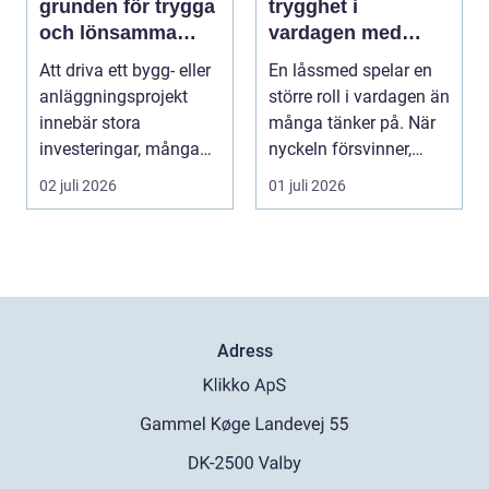
grunden för trygga
trygghet i
och lönsamma
vardagen med
byggprojekt
moderna lås och
Att driva ett bygg- eller
En låssmed spelar en
säkerhet
anläggningsprojekt
större roll i vardagen än
innebär stora
många tänker på. När
investeringar, många
nyckeln försvinner,
aktörer och ofta tuf...
dörren kärva...
02 juli 2026
01 juli 2026
Adress