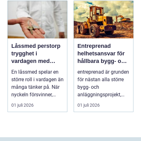
Låssmed perstorp
Entreprenad
trygghet i
helhetsansvar för
vardagen med
hållbara bygg- och
moderna lås och
markprojekt
En låssmed spelar en
entreprenad är grunden
säkerhet
större roll i vardagen än
för nästan alla större
många tänker på. När
bygg- och
nyckeln försvinner,
anläggningsprojekt,
dörren kärva...
från nya villagrunder
01 juli 2026
01 juli 2026
oc...