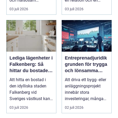
och hälsosam
en relation och en
arbetsmiljö. En...
gemensam fram...
03 juli 2026
03 juli 2026
Lediga lägenheter i
Entreprenadjuridik
Falkenberg: Så
grunden för trygga
hittar du bostaden
och lönsamma
för dig
byggprojekt
Att hitta en bostad i
Att driva ett bygg- eller
den idylliska staden
anläggningsprojekt
Falkenberg vid
innebär stora
Sveriges västkust kan
investeringar, många
vara både...
aktörer och ofta tuf...
03 juli 2026
02 juli 2026