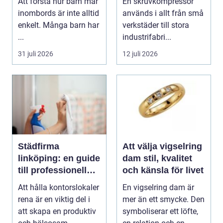
Att förstå hur barn mår
En skruvkompressor
inombords är inte alltid
används i allt från små
enkelt. Många barn har
verkstäder till stora
...
industrifabri...
31 juli 2026
12 juli 2026
Städfirma
Att välja vigselring
linköping: en guide
dam stil, kvalitet
till professionell
och känsla för livet
städning
Att hålla kontorslokaler
En vigselring dam är
rena är en viktig del i
mer än ett smycke. Den
att skapa en produktiv
symboliserar ett löfte,