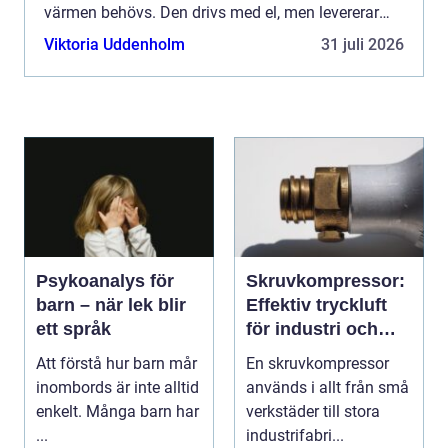
värmen behövs. Den drivs med el, men levererar
flera gånger mer värme än den el som används.
Viktoria Uddenholm
31 juli 2026
För villa...
Psykoanalys för
Skruvkompressor:
barn – när lek blir
Effektiv tryckluft
ett språk
för industri och
verkstad
Att förstå hur barn mår
En skruvkompressor
inombords är inte alltid
används i allt från små
enkelt. Många barn har
verkstäder till stora
...
industrifabri...