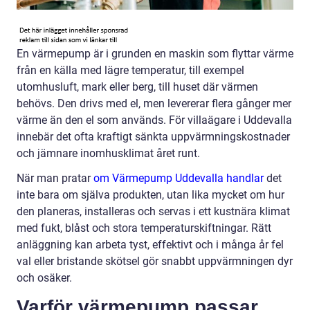
En värmepump är i grunden en maskin som flyttar värme
från en källa med lägre temperatur, till exempel
utomhusluft, mark eller berg, till huset där värmen
behövs. Den drivs med el, men levererar flera gånger mer
värme än den el som används. För villaägare i Uddevalla
innebär det ofta kraftigt sänkta uppvärmningskostnader
och jämnare inomhusklimat året runt.
När man pratar
om Värmepump Uddevalla handlar
det
inte bara om själva produkten, utan lika mycket om hur
den planeras, installeras och servas i ett kustnära klimat
med fukt, blåst och stora temperaturskiftningar. Rätt
anläggning kan arbeta tyst, effektivt och i många år fel
val eller bristande skötsel gör snabbt uppvärmningen dyr
och osäker.
Varför värmepump passar