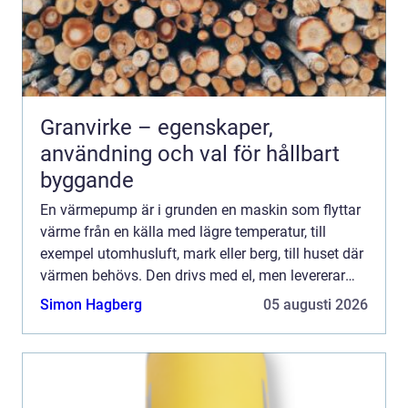
Granvirke – egenskaper,
användning och val för hållbart
byggande
En värmepump är i grunden en maskin som flyttar
värme från en källa med lägre temperatur, till
exempel utomhusluft, mark eller berg, till huset där
värmen behövs. Den drivs med el, men levererar
flera gånger mer värme än den el som används.
Simon Hagberg
05 augusti 2026
För villa...