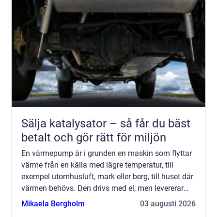
Sälja katalysator – så får du bäst
betalt och gör rätt för miljön
En värmepump är i grunden en maskin som flyttar
värme från en källa med lägre temperatur, till
exempel utomhusluft, mark eller berg, till huset där
värmen behövs. Den drivs med el, men levererar
flera gånger mer värme än den el som används.
Mikaela Bergholm
03 augusti 2026
För villa...