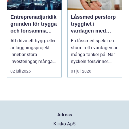
Entreprenadjuridik
Låssmed perstorp
grunden för trygga
trygghet i
och lönsamma
vardagen med
byggprojekt
moderna lås och
Att driva ett bygg- eller
En låssmed spelar en
säkerhet
anläggningsprojekt
större roll i vardagen än
innebär stora
många tänker på. När
investeringar, många
nyckeln försvinner,
aktörer och ofta tuf...
dörren kärva...
02 juli 2026
01 juli 2026
Adress