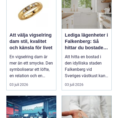
Att välja vigselring
Lediga lägenheter i
dam stil, kvalitet
Falkenberg: Så
och känsla för livet
hittar du bostaden
för dig
En vigselring dam är
Att hitta en bostad i
mer än ett smycke. Den
den idylliska staden
symboliserar ett löfte,
Falkenberg vid
en relation och en
Sveriges västkust kan
gemensam fram...
vara både...
03 juli 2026
03 juli 2026