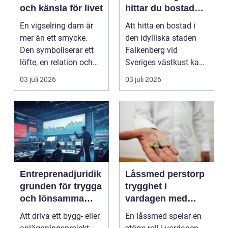
och känsla för livet
hittar du bostaden
för dig
En vigselring dam är
Att hitta en bostad i
mer än ett smycke.
den idylliska staden
Den symboliserar ett
Falkenberg vid
löfte, en relation och
Sveriges västkust kan
en gemensam fram...
vara både...
03 juli 2026
03 juli 2026
Entreprenadjuridik
Låssmed perstorp
grunden för trygga
trygghet i
och lönsamma
vardagen med
byggprojekt
moderna lås och
Att driva ett bygg- eller
En låssmed spelar en
säkerhet