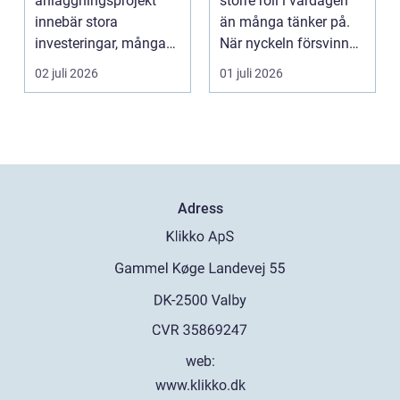
anläggningsprojekt
större roll i vardagen
innebär stora
än många tänker på.
investeringar, många
När nyckeln försvinner,
aktörer och ofta tuf...
dörren kärva...
02 juli 2026
01 juli 2026
Adress
web:
www.klikko.dk