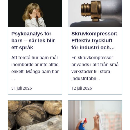
Psykoanalys för
Skruvkompressor:
barn – när lek blir
Effektiv tryckluft
ett språk
för industri och
verkstad
Att förstå hur barn mår
En skruvkompressor
inombords är inte alltid
används i allt från små
enkelt. Många barn har
verkstäder till stora
...
industrifabri...
31 juli 2026
12 juli 2026