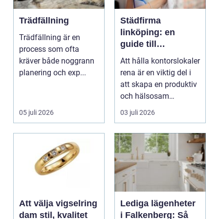
Trädfällning
Städfirma
linköping: en
Trädfällning är en
guide till
process som ofta
professionell
kräver både noggrann
Att hålla kontorslokaler
städning
planering och exp...
rena är en viktig del i
att skapa en produktiv
och hälsosam
arbetsmiljö. En...
05 juli 2026
03 juli 2026
Att välja vigselring
Lediga lägenheter
dam stil, kvalitet
i Falkenberg: Så