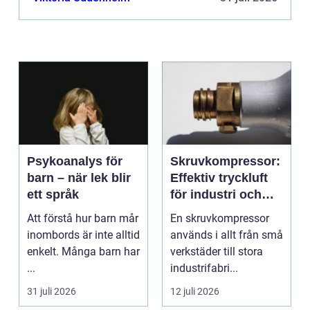
Psykoanalys för
Skruvkompressor:
barn – när lek blir
Effektiv tryckluft
ett språk
för industri och
verkstad
Att förstå hur barn mår
En skruvkompressor
inombords är inte alltid
används i allt från små
enkelt. Många barn har
verkstäder till stora
...
industrifabri...
31 juli 2026
12 juli 2026