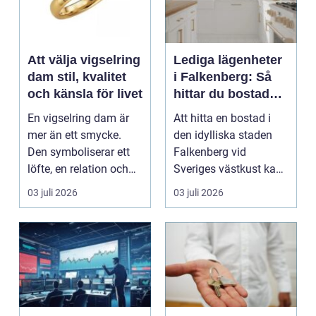
Att välja vigselring
Lediga lägenheter
dam stil, kvalitet
i Falkenberg: Så
och känsla för livet
hittar du bostaden
för dig
En vigselring dam är
Att hitta en bostad i
mer än ett smycke.
den idylliska staden
Den symboliserar ett
Falkenberg vid
löfte, en relation och
Sveriges västkust kan
en gemensam fram...
vara både...
03 juli 2026
03 juli 2026