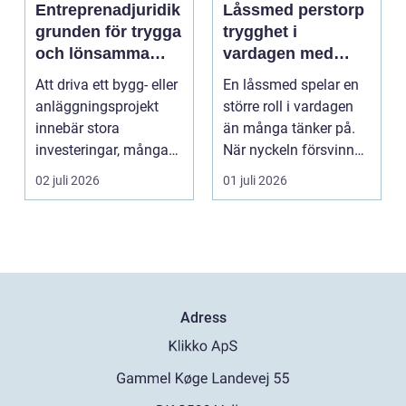
Entreprenadjuridik
Låssmed perstorp
grunden för trygga
trygghet i
och lönsamma
vardagen med
byggprojekt
moderna lås och
Att driva ett bygg- eller
En låssmed spelar en
säkerhet
anläggningsprojekt
större roll i vardagen
innebär stora
än många tänker på.
investeringar, många
När nyckeln försvinner,
aktörer och ofta tuf...
dörren kärva...
02 juli 2026
01 juli 2026
Adress