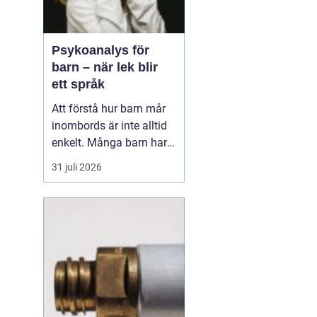
Psykoanalys för
barn – när lek blir
ett språk
Att förstå hur barn mår
inombords är inte alltid
enkelt. Många barn har
svårt att sätta ord på
31 juli 2026
känslor, rädslor och oro. I
stället visar de hur de
mår genom beteenden,
kroppsliga reakt...