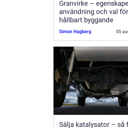
Granvirke – egenskape
användning och val fö
hållbart byggande
Simon Hagberg
05 au
Sälja katalysator – så 