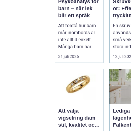
Psykoanalys för
Skruv
barn – när lek
or: Eff
blir ett språk
tryckluf
industr
Att förstå hur barn
En skru
verkst
mår inombords är
används i
inte alltid enkelt.
små verks
Många barn har ...
stora ind
31 juli 2026
12 juli 20
Att välja
Lediga
vigselring dam
lägenhe
stil, kvalitet och
Falken