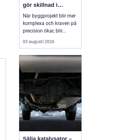
gör skillnad i
vardagen
När byggprojekt blir mer
komplexa och kraven på
precision ökar, blir
tillförlitliga
03 augusti 2026
mätinstrument en
avgörande del av
arbetet. Varje millimeter
kan påverka både
tidsplan, ekonomi och
slutresultat. Därför väljer
många företag att
arbeta med etablerade...
Sälja katalysator –