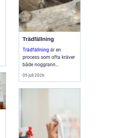
Trädfällning
Trädfällning
är en
process som ofta kräver
både noggrann
planering och
05 juli 2026
expertkunskap. Det
handlar inte bara om att
ta bort ett träd, utan
också om att sä...