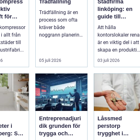
kompress
Trädfällning
Städfirma
ektiv
linköping: en
Trädfällning är en
t för
guide till
process som ofta
i och
professionell
vkompressor
kräver både
Att hålla
ad
städning
 allt från
noggrann planering
kontorslokaler rena
täder till
och exp...
är en viktig del i att
ustrifabri...
skapa en produktiv
och hälsosam
26
05 juli 2026
03 juli 2026
arbetsmiljö. En...
Entreprenadjuri
Låssmed
ter i
dik grunden för
perstorp
berg: Så
trygga och
trygghet i