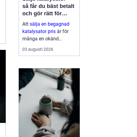
så får du bäst betalt
och gör rätt för
miljön
Att
sälja en begagnad
katalysator pris
är för
många en okänd
möjlighet. De flesta
03 augusti 2026
tänker på den som skrot
när bilen g...