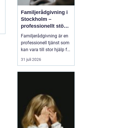
Familjerådgivning i
Stockholm –
professionellt stöd
för hela familjen
Familjerådgivning är en
professionell tjänst som
kan vara till stor hjälp för
par och familjer som
31 juli 2026
står inför utmaningar
och svårigheter i sin
relation. I Stockholm
finns flera alternativ för
familjer s...