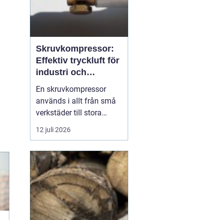
Skruvkompressor:
Effektiv tryckluft för
industri och
verkstad
En skruvkompressor
används i allt från små
verkstäder till stora
industrifabriker för att
12 juli 2026
skapa tryckluft på ett
stabilt och
energieffektivt sätt. Till
skillnad från många
enklare kompressorer
är...