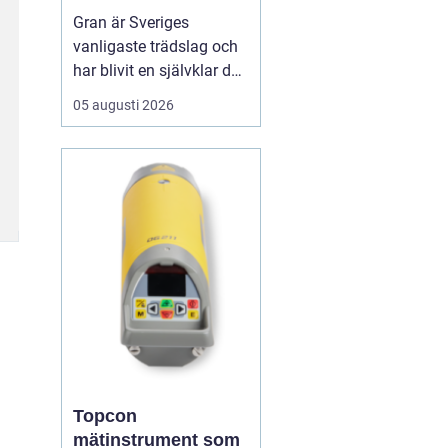
för hållbart
Gran är Sveriges
byggande
vanligaste trädslag och
har blivit en självklar del
av allt från bostadshus
05 augusti 2026
och lador till altaner och
innertak. När man pratar
om granvirke handlar det
om ett byggmaterial
som kombinerar låg vikt,
god...
Topcon
mätinstrument som