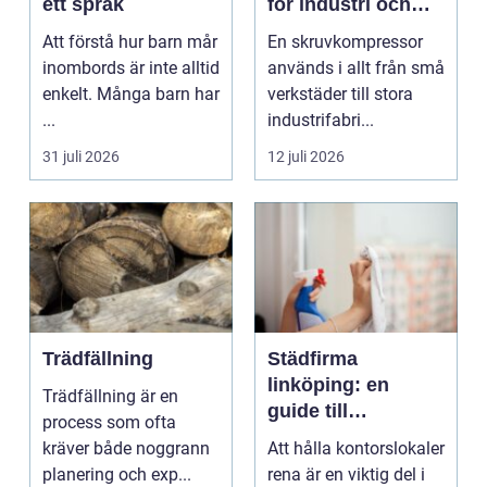
ett språk
för industri och
verkstad
Att förstå hur barn mår
En skruvkompressor
inombords är inte alltid
används i allt från små
enkelt. Många barn har
verkstäder till stora
...
industrifabri...
31 juli 2026
12 juli 2026
Trädfällning
Städfirma
linköping: en
Trädfällning är en
guide till
process som ofta
professionell
kräver både noggrann
Att hålla kontorslokaler
städning
planering och exp...
rena är en viktig del i