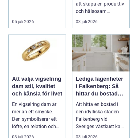
att skapa en produktiv
och hälsosam
arbetsmiljö. En...
05 juli 2026
03 juli 2026
Att välja vigselring
Lediga lägenheter
dam stil, kvalitet
i Falkenberg: Så
och känsla för livet
hittar du bostaden
för dig
En vigselring dam är
Att hitta en bostad i
mer än ett smycke.
den idylliska staden
Den symboliserar ett
Falkenberg vid
löfte, en relation och
Sveriges västkust kan
en gemensam fram...
vara både...
03 juli 2026
03 juli 2026