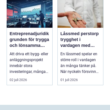
Entreprenadjuridik
Låssmed perstorp
grunden för trygga
trygghet i
och lönsamma
vardagen med
byggprojekt
moderna lås och
Att driva ett bygg- eller
En låssmed spelar en
säkerhet
anläggningsprojekt
större roll i vardagen
innebär stora
än många tänker på.
investeringar, många
När nyckeln försvinner,
aktörer och ofta tuf...
dörren kärva...
02 juli 2026
01 juli 2026