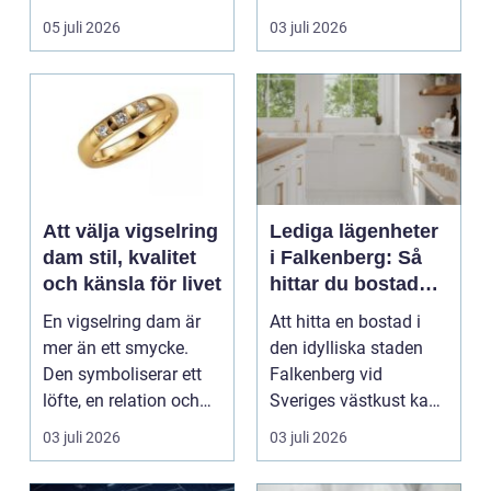
arbetsmiljö. En...
05 juli 2026
03 juli 2026
Att välja vigselring
Lediga lägenheter
dam stil, kvalitet
i Falkenberg: Så
och känsla för livet
hittar du bostaden
för dig
En vigselring dam är
Att hitta en bostad i
mer än ett smycke.
den idylliska staden
Den symboliserar ett
Falkenberg vid
löfte, en relation och
Sveriges västkust kan
en gemensam fram...
vara både...
03 juli 2026
03 juli 2026