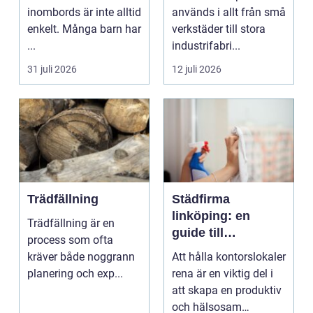
inombords är inte alltid
används i allt från små
enkelt. Många barn har
verkstäder till stora
...
industrifabri...
31 juli 2026
12 juli 2026
Trädfällning
Städfirma
linköping: en
Trädfällning är en
guide till
process som ofta
professionell
kräver både noggrann
Att hålla kontorslokaler
städning
planering och exp...
rena är en viktig del i
att skapa en produktiv
och hälsosam