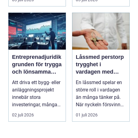
Entreprenadjuridik
Låssmed perstorp
grunden för trygga
trygghet i
och lönsamma
vardagen med
byggprojekt
moderna lås och
Att driva ett bygg- eller
En låssmed spelar en
säkerhet
anläggningsprojekt
större roll i vardagen
innebär stora
än många tänker på.
investeringar, många
När nyckeln försvinner,
aktörer och ofta tuf...
dörren kärva...
02 juli 2026
01 juli 2026