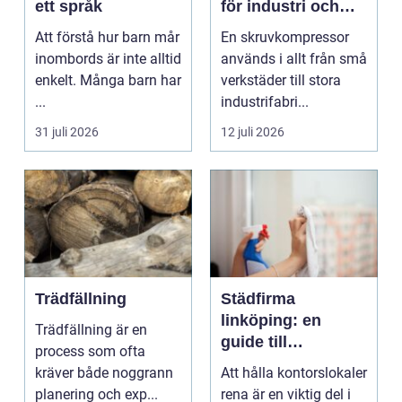
ett språk
för industri och
verkstad
Att förstå hur barn mår
En skruvkompressor
inombords är inte alltid
används i allt från små
enkelt. Många barn har
verkstäder till stora
...
industrifabri...
31 juli 2026
12 juli 2026
Trädfällning
Städfirma
linköping: en
Trädfällning är en
guide till
process som ofta
professionell
kräver både noggrann
Att hålla kontorslokaler
städning
planering och exp...
rena är en viktig del i