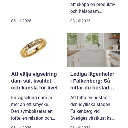
att skapa en produktiv
och hälsosam
arbetsmiljö. En...
05 juli 2026
03 juli 2026
Att välja vigselring
Lediga lägenheter
dam stil, kvalitet
i Falkenberg: Så
och känsla för livet
hittar du bostaden
för dig
En vigselring dam är
Att hitta en bostad i
mer än ett smycke.
den idylliska staden
Den symboliserar ett
Falkenberg vid
löfte, en relation och
Sveriges västkust kan
en gemensam fram...
vara både...
03 juli 2026
03 juli 2026