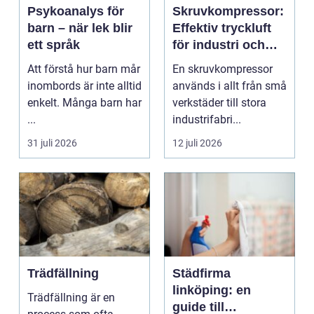
Psykoanalys för
Skruvkompressor:
barn – när lek blir
Effektiv tryckluft
ett språk
för industri och
verkstad
Att förstå hur barn mår
En skruvkompressor
inombords är inte alltid
används i allt från små
enkelt. Många barn har
verkstäder till stora
...
industrifabri...
31 juli 2026
12 juli 2026
Trädfällning
Städfirma
linköping: en
Trädfällning är en
guide till