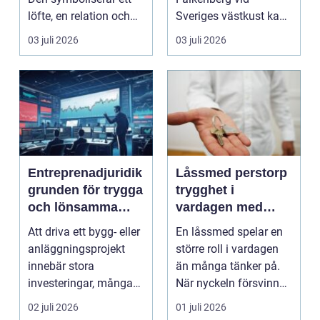
löfte, en relation och
Sveriges västkust kan
en gemensam fram...
vara både...
03 juli 2026
03 juli 2026
Entreprenadjuridik
Låssmed perstorp
grunden för trygga
trygghet i
och lönsamma
vardagen med
byggprojekt
moderna lås och
Att driva ett bygg- eller
En låssmed spelar en
säkerhet
anläggningsprojekt
större roll i vardagen
innebär stora
än många tänker på.
investeringar, många
När nyckeln försvinner,
aktörer och ofta tuf...
dörren kärva...
02 juli 2026
01 juli 2026