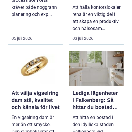
process som ofta
professionell
kräver både noggrann
Att hålla kontorslokaler
städning
planering och exp...
rena är en viktig del i
att skapa en produktiv
och hälsosam
arbetsmiljö. En...
05 juli 2026
03 juli 2026
Att välja vigselring
Lediga lägenheter
dam stil, kvalitet
i Falkenberg: Så
och känsla för livet
hittar du bostaden
för dig
En vigselring dam är
Att hitta en bostad i
mer än ett smycke.
den idylliska staden
Den symboliserar ett
Falkenberg vid