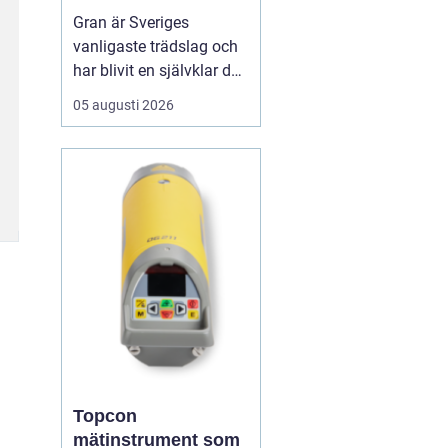
för hållbart
Gran är Sveriges
byggande
vanligaste trädslag och
har blivit en självklar del
av allt från bostadshus
05 augusti 2026
och lador till altaner och
innertak. När man pratar
om granvirke handlar det
om ett byggmaterial
som kombinerar låg vikt,
god...
Topcon
mätinstrument som