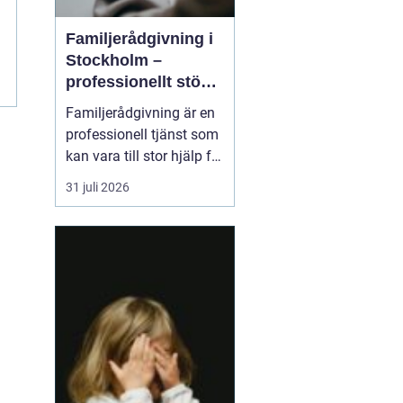
Familjerådgivning i
Stockholm –
professionellt stöd
för hela familjen
Familjerådgivning är en
professionell tjänst som
kan vara till stor hjälp för
par och familjer som
31 juli 2026
står inför utmaningar
och svårigheter i sin
relation. I Stockholm
finns flera alternativ för
familjer s...