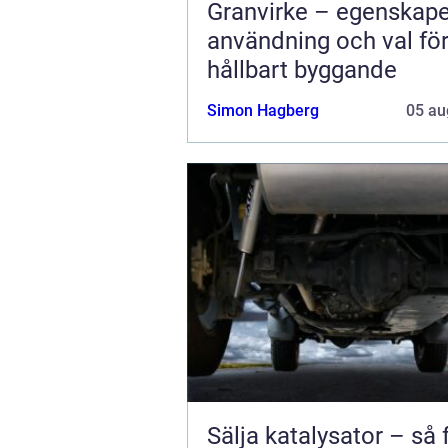
Granvirke – egenskape
användning och val fö
hållbart byggande
Simon Hagberg
05 au
Sälja katalysator – så 