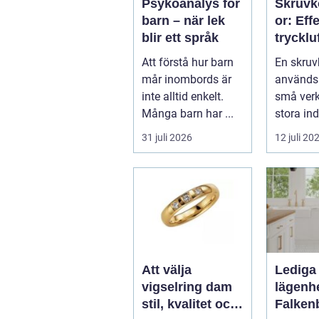
Psykoanalys för
Skruv
barn – när lek
or: Eff
blir ett språk
tryckluf
industr
Att förstå hur barn
En skru
verkst
mår inombords är
används i
inte alltid enkelt.
små verks
Många barn har ...
stora ind
31 juli 2026
12 juli 20
Att välja
Lediga
vigselring dam
lägenhe
stil, kvalitet och
Falken