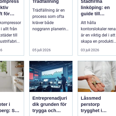
kompress
Trädfällning
Städfirma
ektiv
linköping: en
Trädfällning är en
t för
guide till
process som ofta
i och
professionell
vkompressor
kräver både
Att hålla
ad
städning
 allt från
noggrann planering
kontorslokaler rena
täder till
och exp...
är en viktig del i att
ustrifabri...
skapa en produktiv
och hälsosam
26
05 juli 2026
03 juli 2026
arbetsmiljö. En...
Entreprenadjuri
Låssmed
ter i
dik grunden för
perstorp
berg: Så
trygga och
trygghet i