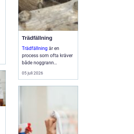
Trädfällning
Trädfällning
är en
process som ofta kräver
både noggrann
planering och
05 juli 2026
expertkunskap. Det
handlar inte bara om att
ta bort ett träd, utan
också om att sä...