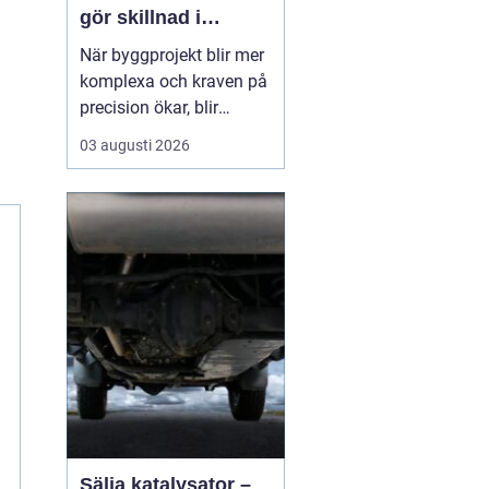
gör skillnad i
vardagen
När byggprojekt blir mer
komplexa och kraven på
precision ökar, blir
tillförlitliga
03 augusti 2026
mätinstrument en
avgörande del av
arbetet. Varje millimeter
kan påverka både
tidsplan, ekonomi och
slutresultat. Därför väljer
många företag att
arbeta med etablerade...
Sälja katalysator –