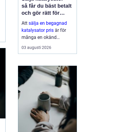
så får du bäst betalt
och gör rätt för
miljön
Att
sälja en begagnad
katalysator pris
är för
många en okänd
möjlighet. De flesta
03 augusti 2026
tänker på den som skrot
när bilen g...