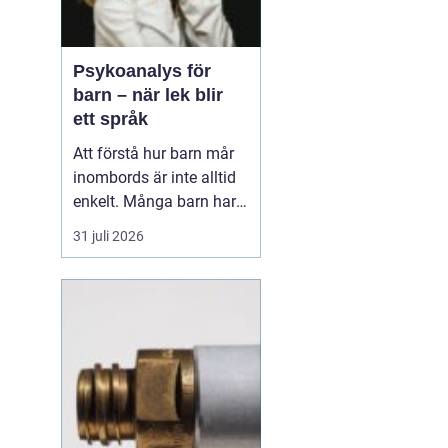
Psykoanalys för
barn – när lek blir
ett språk
Att förstå hur barn mår
inombords är inte alltid
enkelt. Många barn har
svårt att sätta ord på
31 juli 2026
känslor, rädslor och oro. I
stället visar de hur de
mår genom beteenden,
kroppsliga reakt...