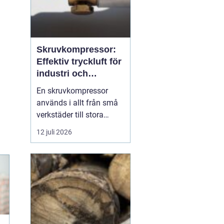
Skruvkompressor:
Effektiv tryckluft för
industri och
verkstad
En skruvkompressor
används i allt från små
verkstäder till stora
industrifabriker för att
12 juli 2026
skapa tryckluft på ett
stabilt och
energieffektivt sätt. Till
skillnad från många
enklare kompressorer
är...