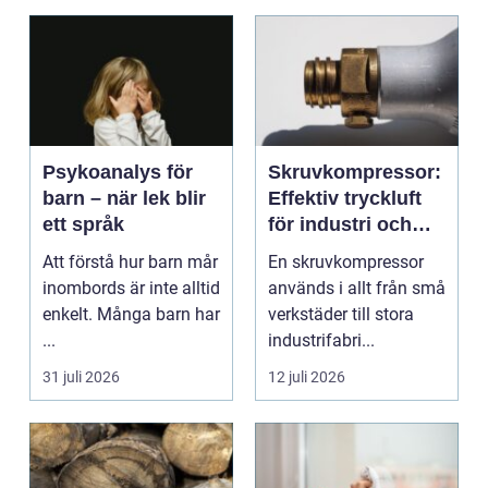
Psykoanalys för
Skruvkompressor:
barn – när lek blir
Effektiv tryckluft
ett språk
för industri och
verkstad
Att förstå hur barn mår
En skruvkompressor
inombords är inte alltid
används i allt från små
enkelt. Många barn har
verkstäder till stora
...
industrifabri...
31 juli 2026
12 juli 2026