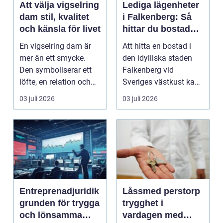
Att välja vigselring
Lediga lägenheter
dam stil, kvalitet
i Falkenberg: Så
och känsla för livet
hittar du bostaden
för dig
En vigselring dam är
Att hitta en bostad i
mer än ett smycke.
den idylliska staden
Den symboliserar ett
Falkenberg vid
löfte, en relation och
Sveriges västkust kan
en gemensam fram...
vara både...
03 juli 2026
03 juli 2026
Entreprenadjuridik
Låssmed perstorp
grunden för trygga
trygghet i
och lönsamma
vardagen med