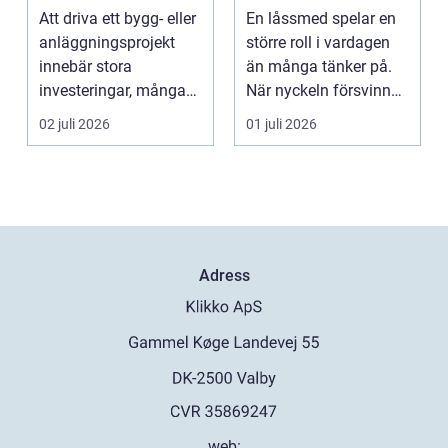
byggprojekt
moderna lås och
Att driva ett bygg- eller
En låssmed spelar en
säkerhet
anläggningsprojekt
större roll i vardagen
innebär stora
än många tänker på.
investeringar, många
När nyckeln försvinner,
aktörer och ofta tuf...
dörren kärva...
02 juli 2026
01 juli 2026
Adress
web: