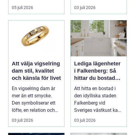
arbetsmiljö. En...
05 juli 2026
03 juli 2026
Att välja vigselring
Lediga lägenheter
dam stil, kvalitet
i Falkenberg: Så
och känsla för livet
hittar du bostaden
för dig
En vigselring dam är
Att hitta en bostad i
mer än ett smycke.
den idylliska staden
Den symboliserar ett
Falkenberg vid
löfte, en relation och
Sveriges västkust kan
en gemensam fram...
vara både...
03 juli 2026
03 juli 2026