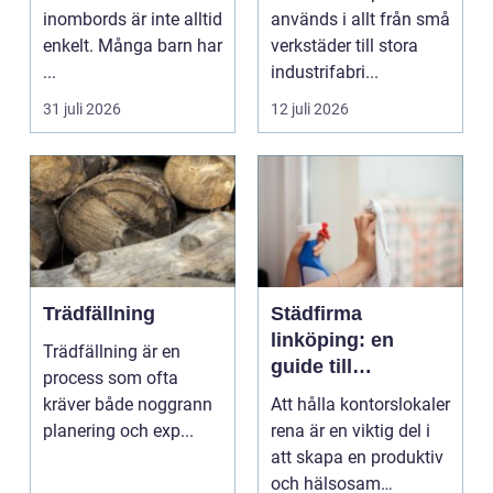
inombords är inte alltid
används i allt från små
enkelt. Många barn har
verkstäder till stora
...
industrifabri...
31 juli 2026
12 juli 2026
Trädfällning
Städfirma
linköping: en
Trädfällning är en
guide till
process som ofta
professionell
kräver både noggrann
Att hålla kontorslokaler
städning
planering och exp...
rena är en viktig del i
att skapa en produktiv
och hälsosam