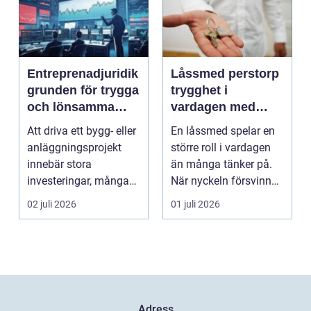
Entreprenadjuridik
Låssmed perstorp
grunden för trygga
trygghet i
och lönsamma
vardagen med
byggprojekt
moderna lås och
Att driva ett bygg- eller
En låssmed spelar en
säkerhet
anläggningsprojekt
större roll i vardagen
innebär stora
än många tänker på.
investeringar, många
När nyckeln försvinner,
aktörer och ofta tuf...
dörren kärva...
02 juli 2026
01 juli 2026
Adress