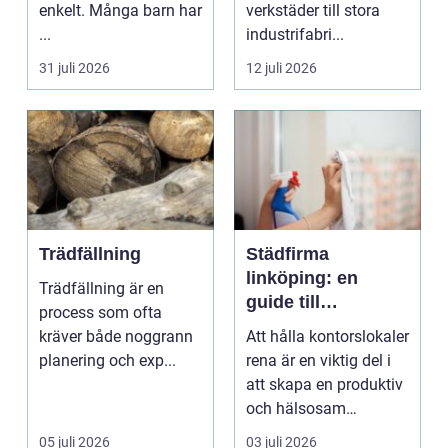
enkelt. Många barn har
verkstäder till stora
...
industrifabri...
31 juli 2026
12 juli 2026
Trädfällning
Städfirma
linköping: en
Trädfällning är en
guide till
process som ofta
professionell
kräver både noggrann
Att hålla kontorslokaler
städning
planering och exp...
rena är en viktig del i
att skapa en produktiv
och hälsosam
arbetsmiljö. En...
05 juli 2026
03 juli 2026