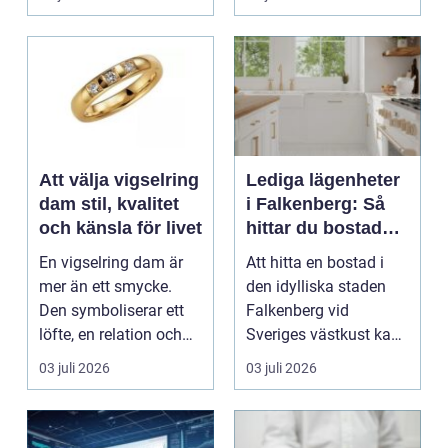
Att välja vigselring
Lediga lägenheter
dam stil, kvalitet
i Falkenberg: Så
och känsla för livet
hittar du bostaden
för dig
En vigselring dam är
Att hitta en bostad i
mer än ett smycke.
den idylliska staden
Den symboliserar ett
Falkenberg vid
löfte, en relation och
Sveriges västkust kan
en gemensam fram...
vara både...
03 juli 2026
03 juli 2026