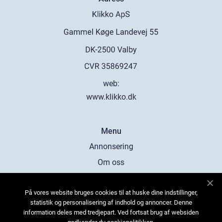
web:
www.klikko.dk
Menu
Annonsering
Om oss
Cookies
På vores website bruges cookies til at huske dine indstillinger,
Kontakta oss
statistik og personalisering af indhold og annoncer. Denne
Sitemap
information deles med tredjepart. Ved fortsat brug af websiden