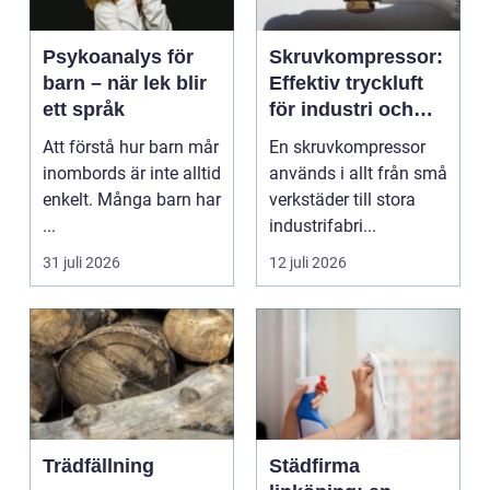
Psykoanalys för
Skruvkompressor:
barn – när lek blir
Effektiv tryckluft
ett språk
för industri och
verkstad
Att förstå hur barn mår
En skruvkompressor
inombords är inte alltid
används i allt från små
enkelt. Många barn har
verkstäder till stora
...
industrifabri...
31 juli 2026
12 juli 2026
Trädfällning
Städfirma