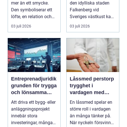
mer än ett smycke.
den idylliska staden
Den symboliserar ett
Falkenberg vid
löfte, en relation och
Sveriges västkust kan
en gemensam fram...
vara både...
03 juli 2026
03 juli 2026
Entreprenadjuridik
Låssmed perstorp
grunden för trygga
trygghet i
och lönsamma
vardagen med
byggprojekt
moderna lås och
Att driva ett bygg- eller
En låssmed spelar en
säkerhet
anläggningsprojekt
större roll i vardagen
innebär stora
än många tänker på.
investeringar, många
När nyckeln försvinner,