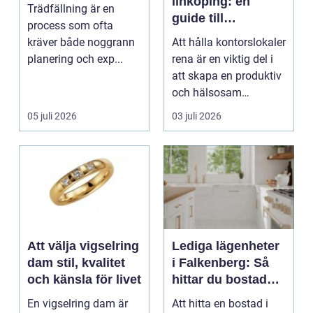
linköping: en
Trädfällning är en
guide till
process som ofta
professionell
kräver både noggrann
Att hålla kontorslokaler
städning
planering och exp...
rena är en viktig del i
att skapa en produktiv
och hälsosam
arbetsmiljö. En...
05 juli 2026
03 juli 2026
Att välja vigselring
Lediga lägenheter
dam stil, kvalitet
i Falkenberg: Så
och känsla för livet
hittar du bostaden
för dig
En vigselring dam är
Att hitta en bostad i