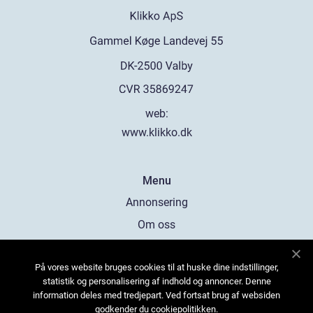
web:
www.klikko.dk
Menu
Annonsering
Om oss
Cookies
På vores website bruges cookies til at huske dine indstillinger,
Kontakta oss
statistik og personalisering af indhold og annoncer. Denne
Sitemap
information deles med tredjepart. Ved fortsat brug af websiden
godkender du cookiepolitikken.