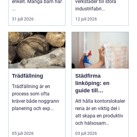
enkelt. Många barn har
verkstäder till stora
...
industrifabri...
31 juli 2026
12 juli 2026
Trädfällning
Städfirma
linköping: en
Trädfällning är en
guide till
process som ofta
professionell
kräver både noggrann
Att hålla kontorslokaler
städning
planering och exp...
rena är en viktig del i
att skapa en produktiv
och hälsosam
arbetsmiljö. En...
05 juli 2026
03 juli 2026