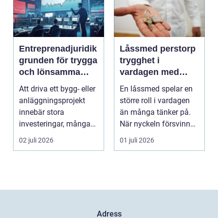
Entreprenadjuridik
Låssmed perstorp
grunden för trygga
trygghet i
och lönsamma
vardagen med
byggprojekt
moderna lås och
Att driva ett bygg- eller
En låssmed spelar en
säkerhet
anläggningsprojekt
större roll i vardagen
innebär stora
än många tänker på.
investeringar, många
När nyckeln försvinner,
aktörer och ofta tuf...
dörren kärva...
02 juli 2026
01 juli 2026
Adress