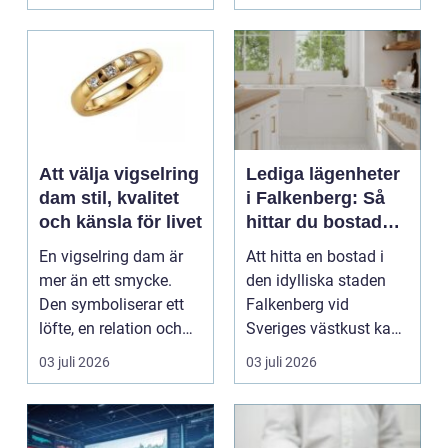
Att välja vigselring
Lediga lägenheter
dam stil, kvalitet
i Falkenberg: Så
och känsla för livet
hittar du bostaden
för dig
En vigselring dam är
Att hitta en bostad i
mer än ett smycke.
den idylliska staden
Den symboliserar ett
Falkenberg vid
löfte, en relation och
Sveriges västkust kan
en gemensam fram...
vara både...
03 juli 2026
03 juli 2026