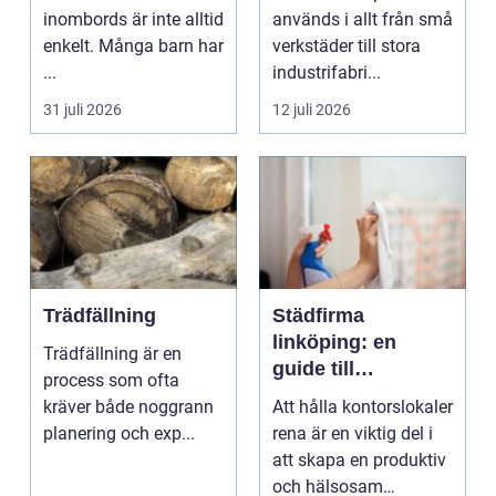
inombords är inte alltid
används i allt från små
enkelt. Många barn har
verkstäder till stora
...
industrifabri...
31 juli 2026
12 juli 2026
Trädfällning
Städfirma
linköping: en
Trädfällning är en
guide till
process som ofta
professionell
kräver både noggrann
Att hålla kontorslokaler
städning
planering och exp...
rena är en viktig del i
att skapa en produktiv
och hälsosam