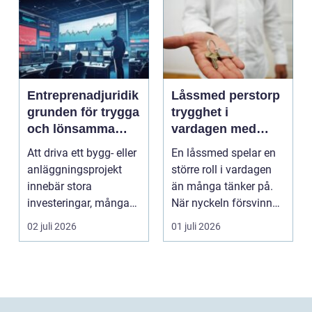
Entreprenadjuridik
Låssmed perstorp
grunden för trygga
trygghet i
och lönsamma
vardagen med
byggprojekt
moderna lås och
Att driva ett bygg- eller
En låssmed spelar en
säkerhet
anläggningsprojekt
större roll i vardagen
innebär stora
än många tänker på.
investeringar, många
När nyckeln försvinner,
aktörer och ofta tuf...
dörren kärva...
02 juli 2026
01 juli 2026