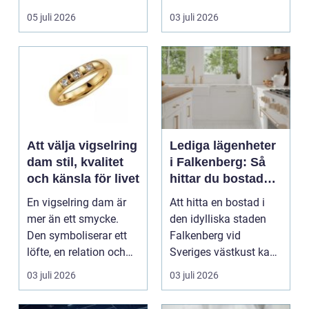
arbetsmiljö. En...
05 juli 2026
03 juli 2026
Att välja vigselring
Lediga lägenheter
dam stil, kvalitet
i Falkenberg: Så
och känsla för livet
hittar du bostaden
för dig
En vigselring dam är
Att hitta en bostad i
mer än ett smycke.
den idylliska staden
Den symboliserar ett
Falkenberg vid
löfte, en relation och
Sveriges västkust kan
en gemensam fram...
vara både...
03 juli 2026
03 juli 2026