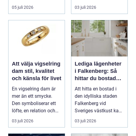
arbetsmiljö. En...
05 juli 2026
03 juli 2026
Att välja vigselring
Lediga lägenheter
dam stil, kvalitet
i Falkenberg: Så
och känsla för livet
hittar du bostaden
för dig
En vigselring dam är
Att hitta en bostad i
mer än ett smycke.
den idylliska staden
Den symboliserar ett
Falkenberg vid
löfte, en relation och
Sveriges västkust kan
en gemensam fram...
vara både...
03 juli 2026
03 juli 2026