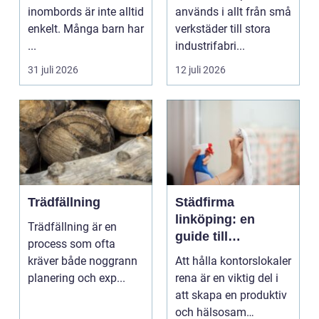
inombords är inte alltid
används i allt från små
enkelt. Många barn har
verkstäder till stora
...
industrifabri...
31 juli 2026
12 juli 2026
Trädfällning
Städfirma
linköping: en
Trädfällning är en
guide till
process som ofta
professionell
kräver både noggrann
Att hålla kontorslokaler
städning
planering och exp...
rena är en viktig del i
att skapa en produktiv
och hälsosam