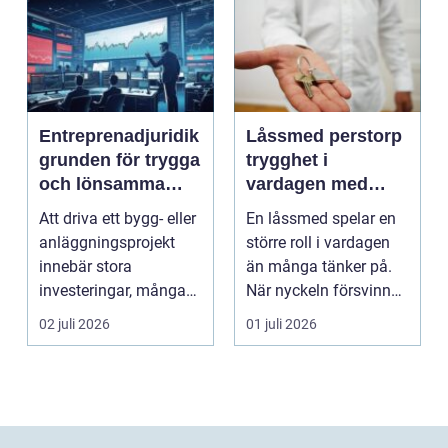
Entreprenadjuridik
Låssmed perstorp
grunden för trygga
trygghet i
och lönsamma
vardagen med
byggprojekt
moderna lås och
Att driva ett bygg- eller
En låssmed spelar en
säkerhet
anläggningsprojekt
större roll i vardagen
innebär stora
än många tänker på.
investeringar, många
När nyckeln försvinner,
aktörer och ofta tuf...
dörren kärva...
02 juli 2026
01 juli 2026