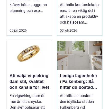
professionell
kräver både noggrann
Att hålla kontorslokaler
städning
planering och exp...
rena är en viktig del i
att skapa en produktiv
och hälsosam
arbetsmiljö. En...
05 juli 2026
03 juli 2026
Att välja vigselring
Lediga lägenheter
dam stil, kvalitet
i Falkenberg: Så
och känsla för livet
hittar du bostaden
för dig
En vigselring dam är
Att hitta en bostad i
mer än ett smycke.
den idylliska staden
Den symboliserar ett
Falkenberg vid