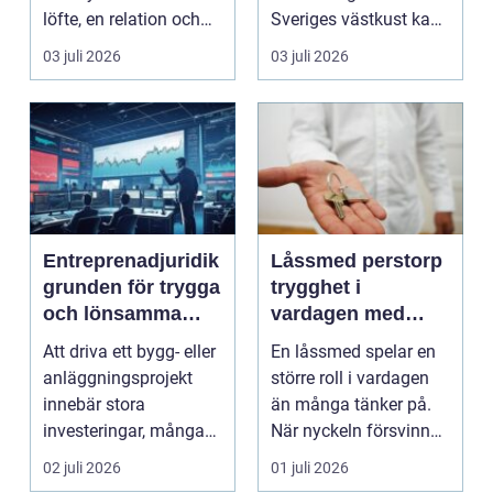
löfte, en relation och
Sveriges västkust kan
en gemensam fram...
vara både...
03 juli 2026
03 juli 2026
Entreprenadjuridik
Låssmed perstorp
grunden för trygga
trygghet i
och lönsamma
vardagen med
byggprojekt
moderna lås och
Att driva ett bygg- eller
En låssmed spelar en
säkerhet
anläggningsprojekt
större roll i vardagen
innebär stora
än många tänker på.
investeringar, många
När nyckeln försvinner,
aktörer och ofta tuf...
dörren kärva...
02 juli 2026
01 juli 2026