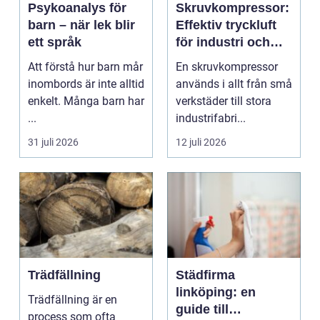
Psykoanalys för
Skruvkompressor:
barn – när lek blir
Effektiv tryckluft
ett språk
för industri och
verkstad
Att förstå hur barn mår
En skruvkompressor
inombords är inte alltid
används i allt från små
enkelt. Många barn har
verkstäder till stora
...
industrifabri...
31 juli 2026
12 juli 2026
Trädfällning
Städfirma
linköping: en
Trädfällning är en
guide till
process som ofta