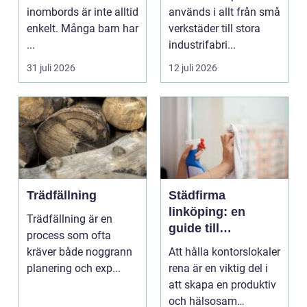
inombords är inte alltid
används i allt från små
enkelt. Många barn har
verkstäder till stora
...
industrifabri...
31 juli 2026
12 juli 2026
Trädfällning
Städfirma
linköping: en
Trädfällning är en
guide till
process som ofta
professionell
kräver både noggrann
Att hålla kontorslokaler
städning
planering och exp...
rena är en viktig del i
att skapa en produktiv
och hälsosam