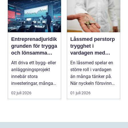
Entreprenadjuridik
Låssmed perstorp
grunden för trygga
trygghet i
och lönsamma
vardagen med
byggprojekt
moderna lås och
Att driva ett bygg- eller
En låssmed spelar en
säkerhet
anläggningsprojekt
större roll i vardagen
innebär stora
än många tänker på.
investeringar, många
När nyckeln försvinner,
aktörer och ofta tuf...
dörren kärva...
02 juli 2026
01 juli 2026