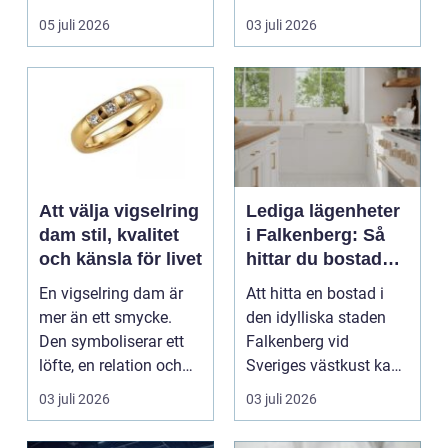
arbetsmiljö. En...
05 juli 2026
03 juli 2026
Att välja vigselring
Lediga lägenheter
dam stil, kvalitet
i Falkenberg: Så
och känsla för livet
hittar du bostaden
för dig
En vigselring dam är
Att hitta en bostad i
mer än ett smycke.
den idylliska staden
Den symboliserar ett
Falkenberg vid
löfte, en relation och
Sveriges västkust kan
en gemensam fram...
vara både...
03 juli 2026
03 juli 2026