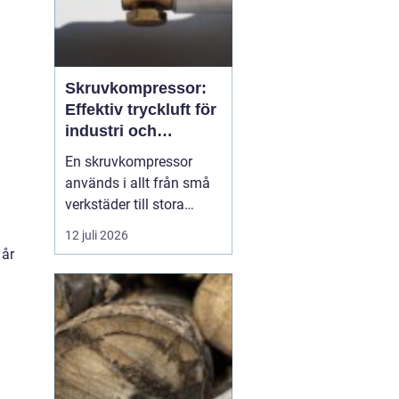
Skruvkompressor:
Effektiv tryckluft för
industri och
verkstad
En skruvkompressor
används i allt från små
verkstäder till stora
industrifabriker för att
12 juli 2026
skapa tryckluft på ett
 år
stabilt och
energieffektivt sätt. Till
skillnad från många
enklare kompressorer
är...