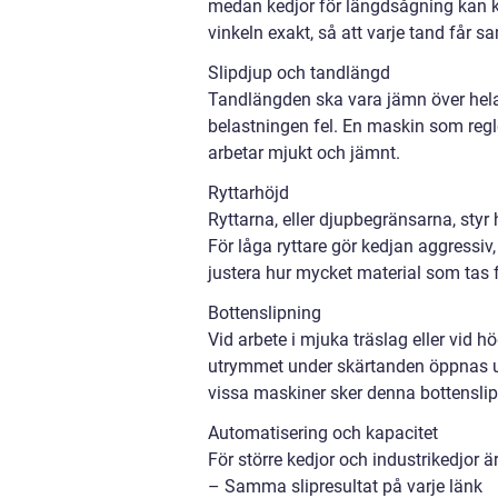
medan kedjor för längdsågning kan kr
vinkeln exakt, så att varje tand får 
Slipdjup och tandlängd
Tandlängden ska vara jämn över hela
belastningen fel. En maskin som regle
arbetar mjukt och jämnt.
Ryttarhöjd
Ryttarna, eller djupbegränsarna, styr 
För låga ryttare gör kedjan aggressiv,
justera hur mycket material som tas f
Bottenslipning
Vid arbete i mjuka träslag eller vid 
utrymmet under skärtanden öppnas upp
vissa maskiner sker denna bottensli
Automatisering och kapacitet
För större kedjor och industrikedjor 
– Samma slipresultat på varje länk