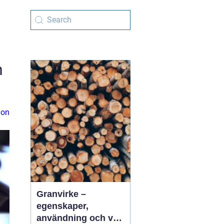
h
ion
Granvirke –
egenskaper,
användning och val