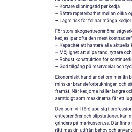
– Kortare slipningstid per kedja
– Bättre repeterbarhet mellan olika o
– Lägre risk för fel när många kedjo
För stora skogsentreprenörer, sågver
kedjeslipar ofta den mest kostnadsef
– Kapacitet att hantera alla aktuella k
– Möjlighet att slipa tand, ryttare o
– Robust konstruktion för kontinuerlig
– God tillgång på reservdelar och ty
Ekonomiskt handlar det om mer än ba
minskar bränsleförbrukningen och s
framåt. När kedjorna håller längre och
samtidigt som maskinerna får ett lugn
Den som vill fördjupa sig i profession
entreprenörer och slipstationer, kan
grinders på markusson.se. Där finns fl
rätt maskin utifrån behov och använ