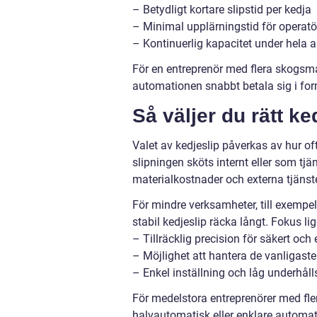
– Betydligt kortare slipstid per kedja
– Minimal upplärningstid för operatö
– Kontinuerlig kapacitet under hela 
För en entreprenör med flera skogsma
automationen snabbt betala sig i form
Så väljer du rätt k
Valet av kedjeslip påverkas av hur o
slipningen sköts internt eller som tj
materialkostnader och externa tjänste
För mindre verksamheter, till exempe
stabil kedjeslip räcka långt. Fokus li
– Tillräcklig precision för säkert och 
– Möjlighet att hantera de vanligaste
– Enkel inställning och låg underhåll
För medelstora entreprenörer med fler
halvautomatisk eller enklare automat