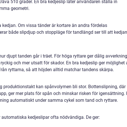
äva 510 grader. En bra kedjeslip låter användaren ställa in
samma geometri.
 kedjan. Om vissa tänder är kortare än andra fördelas
rar både slipdjup och stoppläge för tandlängd ser till att kedja
hur djupt tanden går i träet. För höga ryttare ger dålig avverkning
 ryckig och mer utsatt för skador. En bra kedjeslip ger möjlighet 
rån ryttarna, så att höjden alltid matchar tandens skärpa.
hög produktionstakt kan spånvolymen bli stor. Bottenslipning, där
, ger mer plats för spån och minskar risken för igensättning.
pning automatiskt under samma cykel som tand och ryttare.
är automatiska kedjeslipar ofta nödvändiga. De ger: