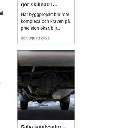
gör skillnad i
vardagen
el
När byggprojekt blir mer
komplexa och kraven på
precision ökar, blir
tillförlitliga
03 augusti 2026
mätinstrument en
avgörande del av
arbetet. Varje millimeter
kan påverka både
tidsplan, ekonomi och
slutresultat. Därför väljer
.
många företag att
arbeta med etablerade...
Sälja katalysator –