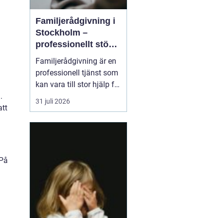
Familjerådgivning i
Stockholm –
professionellt stöd
n
för hela familjen
Familjerådgivning är en
professionell tjänst som
kan vara till stor hjälp för
par och familjer som
.
31 juli 2026
står inför utmaningar
att
och svårigheter i sin
relation. I Stockholm
finns flera alternativ för
familjer s...
 På