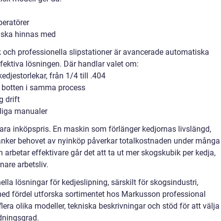
peratörer
r ska hinnas med
k och professionella slipstationer är avancerade automatiska
fektiva lösningen. Där handlar valet om:
edjestorlekar, från 1/4 till .404
ch botten i samma process
 drift
dliga manualer
ra inköpspris. En maskin som förlänger kedjornas livslängd,
änker behovet av nyinköp påverkar totalkostnaden under många
 arbetar effektivare går det att ta ut mer skogskubik per kedja,
are arbetsliv.
ella lösningar för kedjeslipning, särskilt för skogsindustri,
 med fördel utforska sortimentet hos Markusson professional
era olika modeller, tekniska beskrivningar och stöd för att välja
dningsgrad.