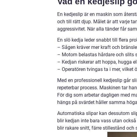
Vad en kedjeslip gö
En kedjeslip är en maskin som återst
och till rätt djup. Målet är att varje
aggressivitet. När alla tänder får sa
En slö kedja leder snabbt till flera pr
– Sågen kräver mer kraft och bränsle
– Motorn belastas hårdare och slits
– Kedjan riskerar att hoppa, hugga ell
– Operatören tvingas ta i mer, vilket
Med en professionell kedjeslip går sli
repeterbar process. Maskinen tar hand
För dig som arbetar dagligen med mask
hängs på svärdet håller samma höga
Automatiska slipar kan dessutom slip
blir kedjan inte bara vass utan ock
blir rakare snitt, färre stillestånd och