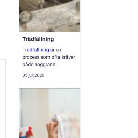
Trädfällning
Trädfällning
är en
process som ofta kräver
både noggrann
planering och
05 juli 2026
expertkunskap. Det
handlar inte bara om att
ta bort ett träd, utan
också om att sä...