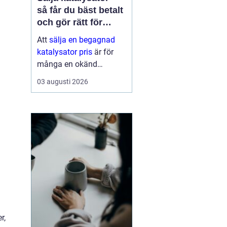
så får du bäst betalt
och gör rätt för
miljön
Att
sälja en begagnad
katalysator pris
är för
många en okänd
möjlighet. De flesta
03 augusti 2026
tänker på den som skrot
när bilen g...
r,