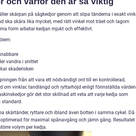
r och varför den är så viktig
äller skärpan på sågkedjor genom att slipa tänderna i exakt vink
 tand ska skära lika mycket, med rätt vinkel mot träet och lagom
mma form arbetar kedjan mjukt och effektivt.
oblem:
 snabbare
er vandra i snittet
 ökar skaderisken
pningen från att vara ett nödvändigt ont till en kontrollerad,
 om vinklar, tandlängd och ryttarhöjd enligt förinställda värden
inskedjor gör det stor skillnad att veta att varje kedja som
 standard.
a skärtänder, ryttare och ibland även botten i samma cykel. Då
så optimerad för maximal spånavgång och jämn gång. Resultatet
 större volym per kedja.