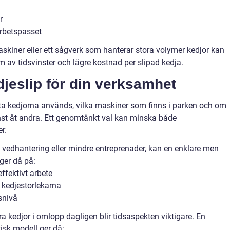
r
arbetspasset
skiner eller ett sågverk som hanterar stora volymer kedjor kan
 av tidsvinster och lägre kostnad per slipad kedja.
edjeslip för din verksamhet
fta kedjorna används, vilka maskiner som finns i parken och om
änst åt andra. Ett genomtänkt val kan minska både
r.
l vedhantering eller mindre entreprenader, kan en enklare men
gger då på:
effektivt arbete
 kedjestorlekarna
snivå
a kedjor i omlopp dagligen blir tidsaspekten viktigare. En
isk modell ger då: