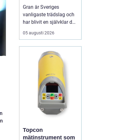
för hållbart
Gran är Sveriges
byggande
vanligaste trädslag och
har blivit en självklar del
av allt från bostadshus
05 augusti 2026
och lador till altaner och
innertak. När man pratar
om granvirke handlar det
om ett byggmaterial
som kombinerar låg vikt,
god...
an
ån
Topcon
mätinstrument som