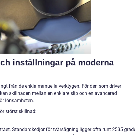
och inställningar på moderna
ångt från de enkla manuella verktygen. För den som driver
k kan skillnaden mellan en enklare slip och en avancerad
för lönsamheten.
r störst skillnad:
i träet. Standardkedjor för tvärsågning ligger ofta runt 2535 grade