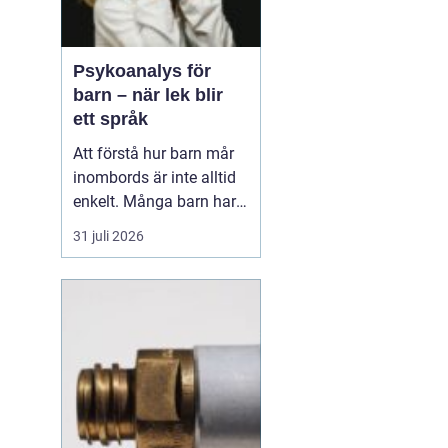
Psykoanalys för
barn – när lek blir
ett språk
Att förstå hur barn mår
inombords är inte alltid
enkelt. Många barn har
svårt att sätta ord på
31 juli 2026
känslor, rädslor och oro. I
stället visar de hur de
mår genom beteenden,
kroppsliga reakt...