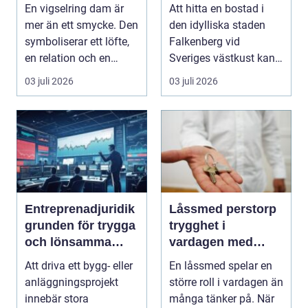
för dig
En vigselring dam är
Att hitta en bostad i
mer än ett smycke. Den
den idylliska staden
symboliserar ett löfte,
Falkenberg vid
en relation och en
Sveriges västkust kan
gemensam fram...
vara både...
03 juli 2026
03 juli 2026
Entreprenadjuridik
Låssmed perstorp
grunden för trygga
trygghet i
och lönsamma
vardagen med
byggprojekt
moderna lås och
Att driva ett bygg- eller
En låssmed spelar en
säkerhet
anläggningsprojekt
större roll i vardagen än
innebär stora
många tänker på. När