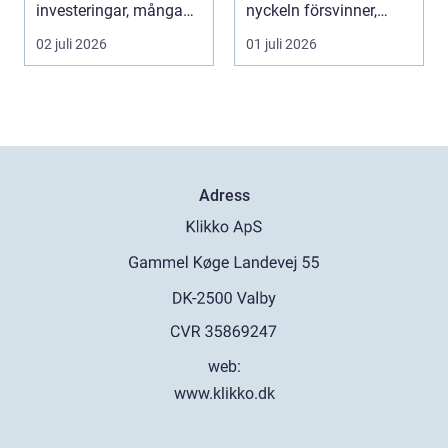
investeringar, många
nyckeln försvinner,
aktörer och ofta tuf...
dörren kärva...
02 juli 2026
01 juli 2026
Adress
web:
www.klikko.dk