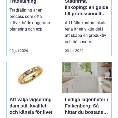
Trädfällning
Städfirma
linköping: en guide
Trädfällning är en
till professionell
process som ofta
städning
kräver både noggrann
Att hålla kontorslokaler
planering och exp...
rena är en viktig del i
att skapa en produktiv
och hälsosam
arbetsmiljö. En...
05 juli 2026
03 juli 2026
Att välja vigselring
Lediga lägenheter i
dam stil, kvalitet
Falkenberg: Så
och känsla för livet
hittar du bostaden