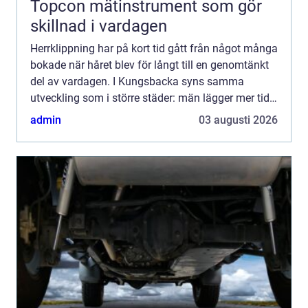
Topcon mätinstrument som gör
skillnad i vardagen
Herrklippning har på kort tid gått från något många
bokade när håret blev för långt till en genomtänkt
del av vardagen. I Kungsbacka syns samma
utveckling som i större städer: män lägger mer tid
på stil, hår och skägg. En bra herrklippning handlar
admin
03 augusti 2026
in...