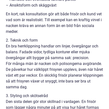
– Ansiktsform och skäggväxt
En kort, rak konsultation gör att både frisör och kund vet
vad som är realistiskt. Till exempel kan en kraftig virvel i
nacken kräva en annan form än en bild från sociala
medier.
2. Teknik och form
En bra herrklippning handlar om linjer, övergångar och
balans. Fadade sidor, tydliga konturer eller mjuka
övergångar allt bygger på samma sak: precision.
För många män är nacken och polisongerna avgörande.
De påverkar hur välklippt frisyren upplevs, även när håret
växt ett par veckor. En skicklig frisör planerar klippningen
så att frisyren växer ut snyggt, inte bara ser bra ut
samma dag.
3. Styling och skötselråd
Den sista delen gör stor skillnad i vardagen. En frisör
som lägger några minuter på att visa hur håret formas