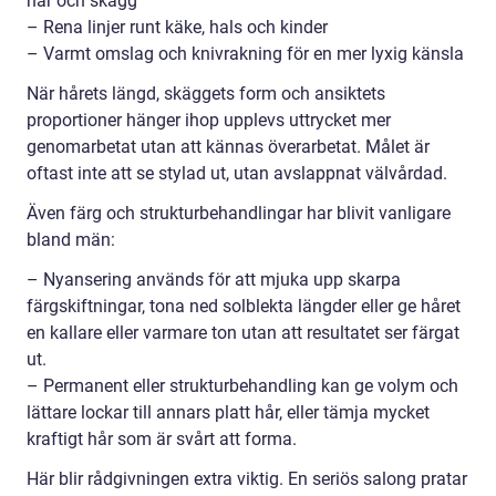
hår och skägg
– Rena linjer runt käke, hals och kinder
– Varmt omslag och knivrakning för en mer lyxig känsla
När hårets längd, skäggets form och ansiktets
proportioner hänger ihop upplevs uttrycket mer
genomarbetat utan att kännas överarbetat. Målet är
oftast inte att se stylad ut, utan avslappnat välvårdad.
Även färg och strukturbehandlingar har blivit vanligare
bland män:
– Nyansering används för att mjuka upp skarpa
färgskiftningar, tona ned solblekta längder eller ge håret
en kallare eller varmare ton utan att resultatet ser färgat
ut.
– Permanent eller strukturbehandling kan ge volym och
lättare lockar till annars platt hår, eller tämja mycket
kraftigt hår som är svårt att forma.
Här blir rådgivningen extra viktig. En seriös salong pratar