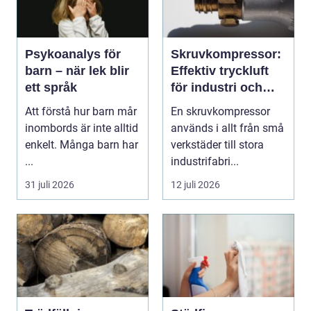
Psykoanalys för
Skruvkompressor:
barn – när lek blir
Effektiv tryckluft
ett språk
för industri och
verkstad
Att förstå hur barn mår
En skruvkompressor
inombords är inte alltid
används i allt från små
enkelt. Många barn har
verkstäder till stora
...
industrifabri...
31 juli 2026
12 juli 2026