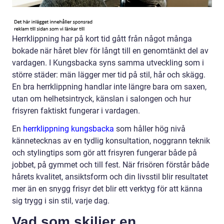
Herrklippning har på kort tid gått från något många
bokade när håret blev för långt till en genomtänkt del av
vardagen. I Kungsbacka syns samma utveckling som i
större städer: män lägger mer tid på stil, hår och skägg.
En bra herrklippning handlar inte längre bara om saxen,
utan om helhetsintryck, känslan i salongen och hur
frisyren faktiskt fungerar i vardagen.
En
herrklippning kungsbacka
som håller hög nivå
kännetecknas av en tydlig konsultation, noggrann teknik
och stylingtips som gör att frisyren fungerar både på
jobbet, på gymmet och till fest. När frisören förstår både
hårets kvalitet, ansiktsform och din livsstil blir resultatet
mer än en snygg frisyr det blir ett verktyg för att känna
sig trygg i sin stil, varje dag.
Vad som skiljer en