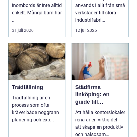
inombords är inte alltid
används i allt från små
enkelt. Många barn har
verkstäder till stora
...
industrifabri...
31 juli 2026
12 juli 2026
Trädfällning
Städfirma
linköping: en
Trädfällning är en
guide till
process som ofta
professionell
kräver både noggrann
Att hålla kontorslokaler
städning
planering och exp...
rena är en viktig del i
att skapa en produktiv
och hälsosam