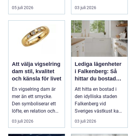
arbetsmiljö. En...
05 juli 2026
03 juli 2026
Att välja vigselring
Lediga lägenheter
dam stil, kvalitet
i Falkenberg: Så
och känsla för livet
hittar du bostaden
för dig
En vigselring dam är
Att hitta en bostad i
mer än ett smycke.
den idylliska staden
Den symboliserar ett
Falkenberg vid
löfte, en relation och
Sveriges västkust kan
en gemensam fram...
vara både...
03 juli 2026
03 juli 2026