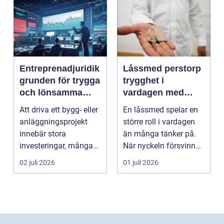
Entreprenadjuridik
Låssmed perstorp
grunden för trygga
trygghet i
och lönsamma
vardagen med
byggprojekt
moderna lås och
Att driva ett bygg- eller
En låssmed spelar en
säkerhet
anläggningsprojekt
större roll i vardagen
innebär stora
än många tänker på.
investeringar, många
När nyckeln försvinner,
aktörer och ofta tuf...
dörren kärva...
02 juli 2026
01 juli 2026