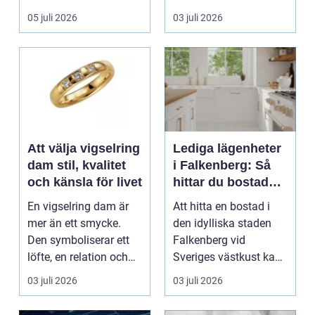
arbetsmiljö. En...
05 juli 2026
03 juli 2026
Att välja vigselring
Lediga lägenheter
dam stil, kvalitet
i Falkenberg: Så
och känsla för livet
hittar du bostaden
för dig
En vigselring dam är
Att hitta en bostad i
mer än ett smycke.
den idylliska staden
Den symboliserar ett
Falkenberg vid
löfte, en relation och
Sveriges västkust kan
en gemensam fram...
vara både...
03 juli 2026
03 juli 2026