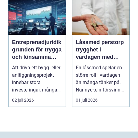
Entreprenadjuridik
Låssmed perstorp
grunden för trygga
trygghet i
och lönsamma
vardagen med
byggprojekt
moderna lås och
Att driva ett bygg- eller
En låssmed spelar en
säkerhet
anläggningsprojekt
större roll i vardagen
innebär stora
än många tänker på.
investeringar, många
När nyckeln försvinner,
aktörer och ofta tuf...
dörren kärva...
02 juli 2026
01 juli 2026