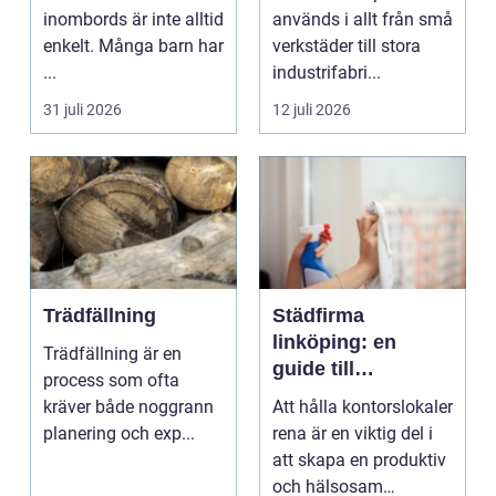
inombords är inte alltid
används i allt från små
enkelt. Många barn har
verkstäder till stora
...
industrifabri...
31 juli 2026
12 juli 2026
Trädfällning
Städfirma
linköping: en
Trädfällning är en
guide till
process som ofta
professionell
kräver både noggrann
Att hålla kontorslokaler
städning
planering och exp...
rena är en viktig del i
att skapa en produktiv
och hälsosam