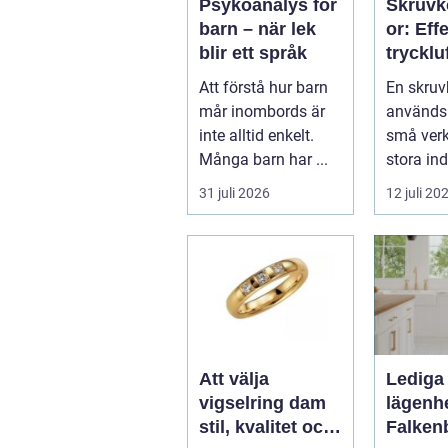
Psykoanalys för
Skruv
barn – när lek
or: Eff
blir ett språk
tryckluf
industr
Att förstå hur barn
En skru
verkst
mår inombords är
används i
inte alltid enkelt.
små verks
Många barn har ...
stora ind
31 juli 2026
12 juli 20
Att välja
Lediga
vigselring dam
lägenhe
stil, kvalitet och
Falken