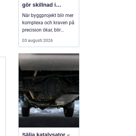
gör skillnad i
vardagen
När byggprojekt blir mer
komplexa och kraven på
precision ökar, blir
tillförlitliga
03 augusti 2026
mätinstrument en
avgörande del av
arbetet. Varje millimeter
kan påverka både
tidsplan, ekonomi och
slutresultat. Därför väljer
många företag att
arbeta med etablerade...
Sälja katalysator –