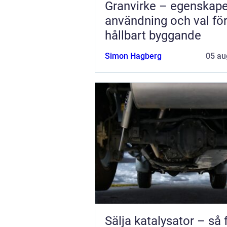
Granvirke – egenskape
användning och val fö
hållbart byggande
Simon Hagberg
05 au
Sälja katalysator – så 