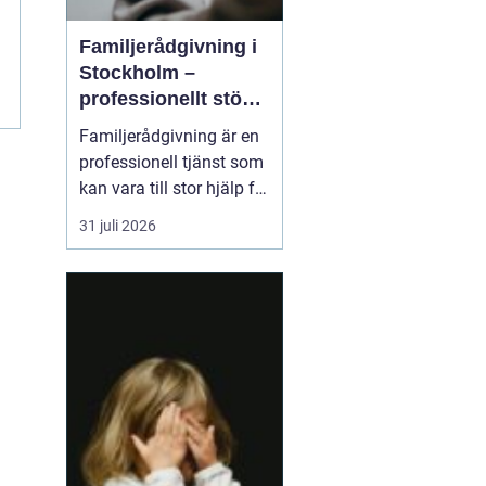
Familjerådgivning i
Stockholm –
professionellt stöd
för hela familjen
Familjerådgivning är en
professionell tjänst som
kan vara till stor hjälp för
par och familjer som
31 juli 2026
står inför utmaningar
och svårigheter i sin
relation. I Stockholm
finns flera alternativ för
familjer s...