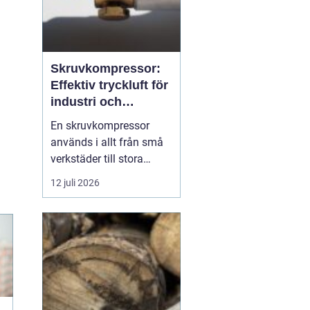
Skruvkompressor:
Effektiv tryckluft för
industri och
verkstad
En skruvkompressor
används i allt från små
verkstäder till stora
industrifabriker för att
12 juli 2026
skapa tryckluft på ett
stabilt och
energieffektivt sätt. Till
skillnad från många
enklare kompressorer
är...