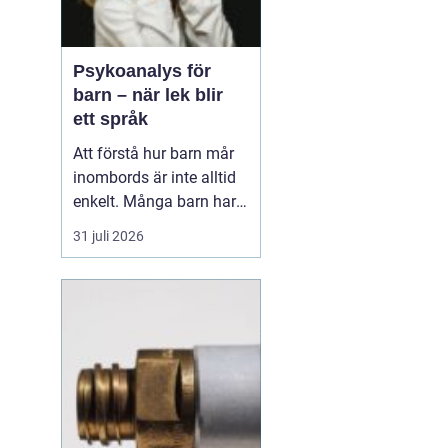
Psykoanalys för
barn – när lek blir
ett språk
Att förstå hur barn mår
inombords är inte alltid
enkelt. Många barn har
svårt att sätta ord på
31 juli 2026
känslor, rädslor och oro. I
stället visar de hur de
mår genom beteenden,
kroppsliga reakt...