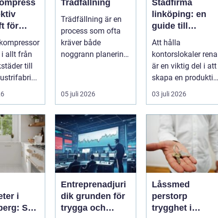
kompress
Trädfällning
Städfirma
ektiv
linköping: en
Trädfällning är en
t för
guide till
process som ofta
i och
professionell
vkompressor
kräver både
Att hålla
ad
städning
 allt från
noggrann planering
kontorslokaler rena
täder till
och exp...
är en viktig del i att
ustrifabri...
skapa en produktiv
och hälsosam
26
05 juli 2026
03 juli 2026
arbetsmiljö. En...
Entreprenadjuri
Låssmed
ter i
dik grunden för
perstorp
berg: Så
trygga och
trygghet i