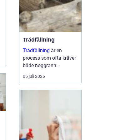
Trädfällning
Trädfällning
är en
process som ofta kräver
både noggrann
planering och
05 juli 2026
expertkunskap. Det
handlar inte bara om att
ta bort ett träd, utan
också om att sä...