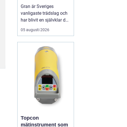
för hållbart
Gran är Sveriges
byggande
vanligaste trädslag och
har blivit en självklar del
av allt från bostadshus
05 augusti 2026
och lador till altaner och
innertak. När man pratar
om granvirke handlar det
om ett byggmaterial
som kombinerar låg vikt,
god...
Topcon
mätinstrument som