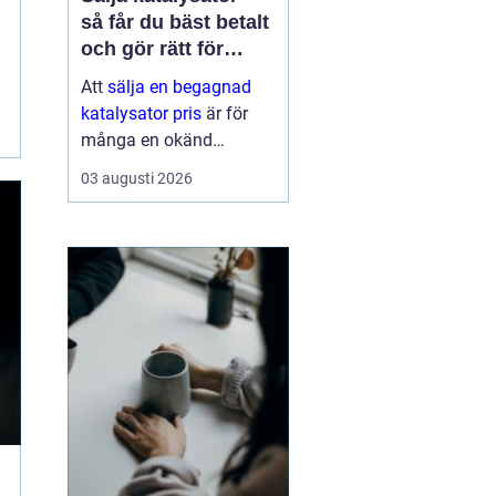
så får du bäst betalt
och gör rätt för
miljön
Att
sälja en begagnad
katalysator pris
är för
många en okänd
möjlighet. De flesta
03 augusti 2026
tänker på den som skrot
när bilen g...