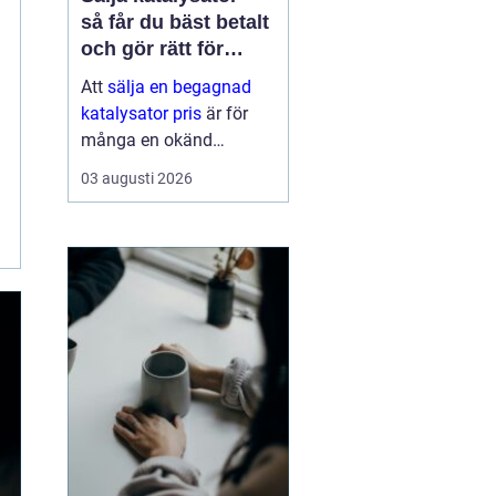
så får du bäst betalt
och gör rätt för
miljön
Att
sälja en begagnad
katalysator pris
är för
många en okänd
möjlighet. De flesta
03 augusti 2026
tänker på den som skrot
när bilen g...