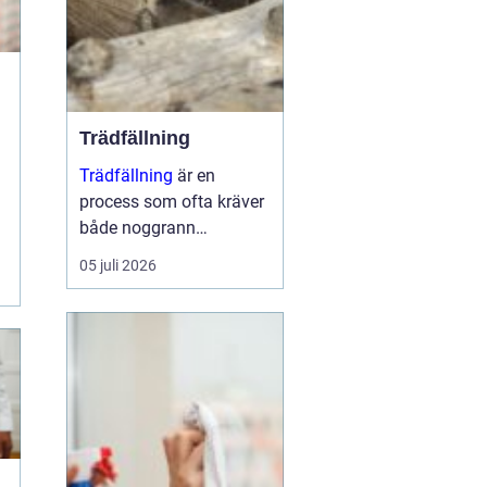
Trädfällning
Trädfällning
är en
process som ofta kräver
både noggrann
planering och
05 juli 2026
expertkunskap. Det
handlar inte bara om att
ta bort ett träd, utan
också om att sä...