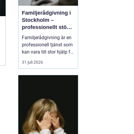
Familjerådgivning i
Stockholm –
professionellt stöd
för hela familjen
Familjerådgivning är en
professionell tjänst som
kan vara till stor hjälp för
par och familjer som
31 juli 2026
står inför utmaningar
och svårigheter i sin
relation. I Stockholm
finns flera alternativ för
familjer s...