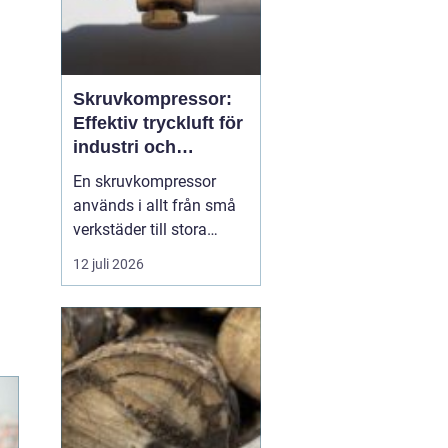
Skruvkompressor:
Effektiv tryckluft för
industri och
verkstad
En skruvkompressor
används i allt från små
verkstäder till stora
industrifabriker för att
12 juli 2026
skapa tryckluft på ett
stabilt och
energieffektivt sätt. Till
skillnad från många
enklare kompressorer
är...