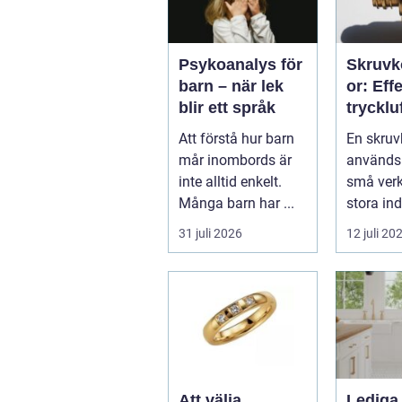
Psykoanalys för
Skruv
barn – när lek
or: Eff
blir ett språk
tryckluf
industr
Att förstå hur barn
En skru
verkst
mår inombords är
används i
inte alltid enkelt.
små verks
Många barn har ...
stora ind
31 juli 2026
12 juli 20
Att välja
Lediga