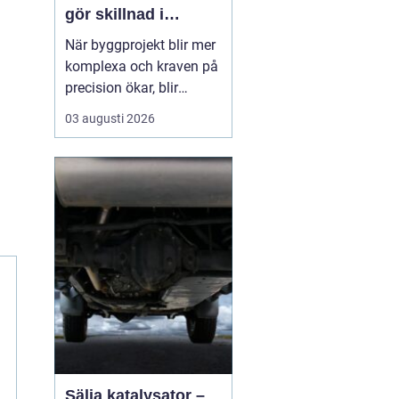
gör skillnad i
vardagen
När byggprojekt blir mer
komplexa och kraven på
precision ökar, blir
tillförlitliga
03 augusti 2026
mätinstrument en
avgörande del av
arbetet. Varje millimeter
kan påverka både
tidsplan, ekonomi och
slutresultat. Därför väljer
många företag att
arbeta med etablerade...
Sälja katalysator –