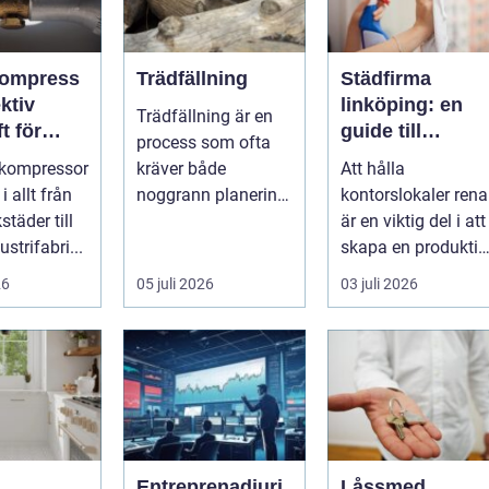
kompress
Trädfällning
Städfirma
ektiv
linköping: en
Trädfällning är en
t för
guide till
process som ofta
i och
professionell
vkompressor
kräver både
Att hålla
ad
städning
 allt från
noggrann planering
kontorslokaler rena
täder till
och exp...
är en viktig del i att
ustrifabri...
skapa en produktiv
och hälsosam
26
05 juli 2026
03 juli 2026
arbetsmiljö. En...
Entreprenadjuri
Låssmed