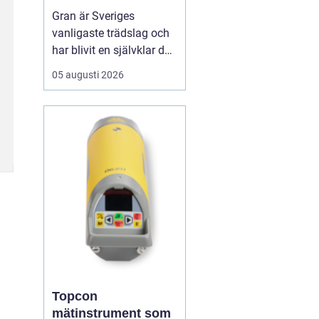
för hållbart
Gran är Sveriges
byggande
vanligaste trädslag och
har blivit en självklar del
av allt från bostadshus
05 augusti 2026
och lador till altaner och
innertak. När man pratar
om granvirke handlar det
om ett byggmaterial
som kombinerar låg vikt,
god...
Topcon
mätinstrument som