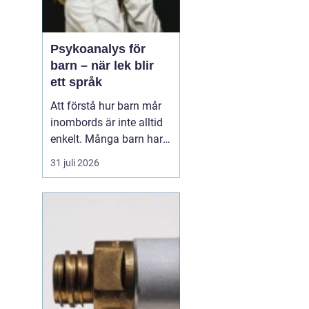
Psykoanalys för
barn – när lek blir
ett språk
Att förstå hur barn mår
inombords är inte alltid
enkelt. Många barn har
svårt att sätta ord på
31 juli 2026
känslor, rädslor och oro. I
stället visar de hur de
mår genom beteenden,
kroppsliga reakt...