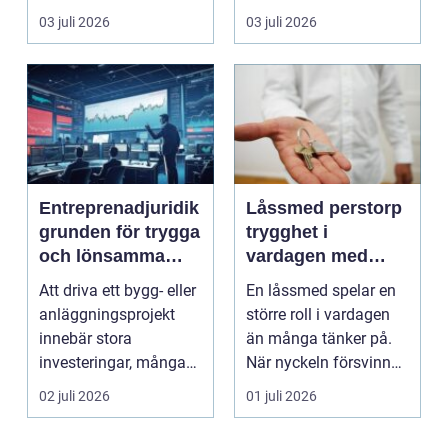
en gemensam fram...
vara både...
03 juli 2026
03 juli 2026
Entreprenadjuridik
Låssmed perstorp
grunden för trygga
trygghet i
och lönsamma
vardagen med
byggprojekt
moderna lås och
Att driva ett bygg- eller
En låssmed spelar en
säkerhet
anläggningsprojekt
större roll i vardagen
innebär stora
än många tänker på.
investeringar, många
När nyckeln försvinner,
aktörer och ofta tuf...
dörren kärva...
02 juli 2026
01 juli 2026