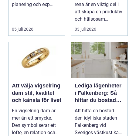
städning
planering och exp...
rena är en viktig del i
att skapa en produktiv
och hälsosam
arbetsmiljö. En...
05 juli 2026
03 juli 2026
Att välja vigselring
Lediga lägenheter
dam stil, kvalitet
i Falkenberg: Så
och känsla för livet
hittar du bostaden
för dig
En vigselring dam är
Att hitta en bostad i
mer än ett smycke.
den idylliska staden
Den symboliserar ett
Falkenberg vid
löfte, en relation och
Sveriges västkust kan