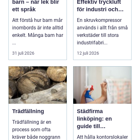
barn – när lek blir
Effektiv tryckluft
ett språk
för industri och
verkstad
Att förstå hur barn mår
En skruvkompressor
inombords är inte alltid
används i allt från små
enkelt. Många barn har
verkstäder till stora
...
industrifabri...
31 juli 2026
12 juli 2026
Trädfällning
Städfirma
linköping: en
Trädfällning är en
guide till
process som ofta
professionell
kräver både noggrann
Att hålla kontorslokaler